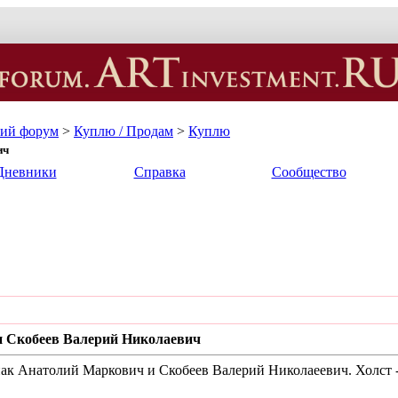
кий форум
>
Куплю / Продам
>
Куплю
ич
Дневники
Справка
Сообщество
и Скобеев Валерий Николаевич
ак Анатолий Маркович и Скобеев Валерий Николаеевич. Холст -