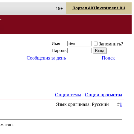
Портал ARTinvestment.RU
18+
Имя
Запомнить?
Пароль
Сообщения за день
Поиск
Опции темы
Опции просмотра
Язык оригинала: Русский #
1
масло.