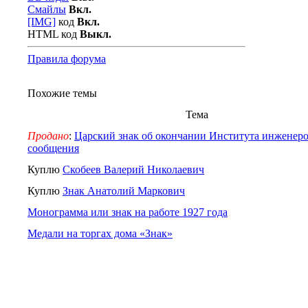
Смайлы
Вкл.
[IMG]
код
Вкл.
HTML код
Выкл.
Правила форума
Похожие темы
Тема
Продано
:
Царский знак об окончании Института инженеро
сообщения
Куплю
Скобеев Валерий Николаевич
Куплю
Знак Анатолий Маркович
Монограмма или знак на работе 1927 года
Медали на торгах дома «Знак»