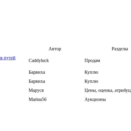
Автор
Разделы
в путей
Caddyluck
Продам
Барвиха
Куплю
Барвиха
Куплю
Маруся
Цены, оценка, атрибуц
Marina56
Аукционы