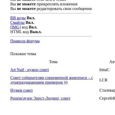
Вы
не можете
прикреплять вложения
Вы
не можете
редактировать свои сообщения
BB коды
Вкл.
Смайлы
Вкл.
[IMG]
код
Вкл.
HTML код
Выкл.
Правила форума
Похожие темы
Тема
Ав
Art Naif - нужен совет
IrinaC
Совет собирателям современной живописи – с
LCR
душераздирающим примером )))
Нужен совет
Сталева
Рипенгаузен Эрнст-Людвиг, совет
Сергей4