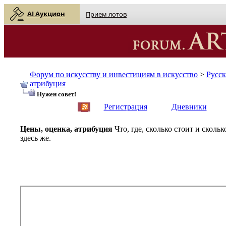
AI Аукцион
Прием лотов
Форум по искусству и инвестициям в искусство
>
Русс
атрибуция
Нужен совет!
English
| Русский
Регистрация
Дневники
Цены, оценка, атрибуция
Что, где, сколько стоит и скол
здесь же.