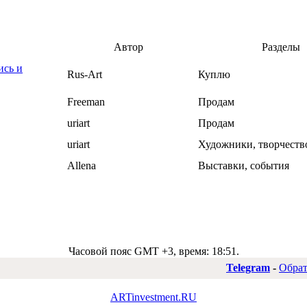
Автор
Разделы
ись и
Rus-Art
Куплю
Freeman
Продам
uriart
Продам
uriart
Художники, творчество
Allena
Выставки, события
Часовой пояс GMT +3, время:
18:51
.
Telegram
-
Обрат
ARTinvestment.RU