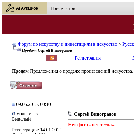
AI Аукцион
Прием лотов
Форум по искусству и инвестициям в искусство
>
Русс
Продам
: Сергей Виноградов
English
| Русский
Регистрация
Продам
Предложения о продаже произведений искусства.
09.05.2015, 00:10
молевич
Сергей Виноградов
Бывалый
Нет фото - нет темы...
Регистрация: 14.01.2012