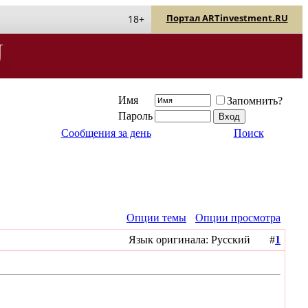
Портал ARTinvestment.RU
18+
Имя
Запомнить?
Пароль
Сообщения за день
Поиск
Опции темы
Опции просмотра
Язык оригинала: Русский #
1