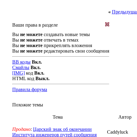
«
Предыдущая
Ваши права в разделе
Вы
не можете
создавать новые темы
Вы
не можете
отвечать в темах
Вы
не можете
прикреплять вложения
Вы
не можете
редактировать свои сообщения
BB коды
Вкл.
Смайлы
Вкл.
[IMG]
код
Вкл.
HTML код
Выкл.
Правила форума
Похожие темы
Тема
Автор
Продано
:
Царский знак об окончании
Caddyluck
Института инженеров путей сообщения