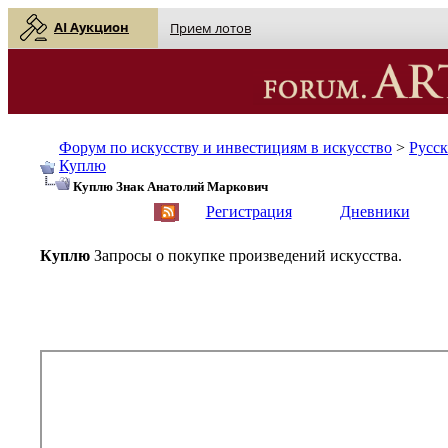
AI Аукцион
Прием лотов
Форум по искусству и инвестициям в искусство
>
Русс
Куплю
Куплю Знак Анатолий Маркович
English
| Русский
Регистрация
Дневники
Куплю
Запросы о покупке произведений искусства.