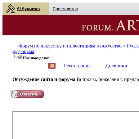
AI Аукцион
Прием лотов
Форум по искусству и инвестициям в искусство
>
Русс
форума
Нас покидают...
English
| Русский
Регистрация
Дневники
Обсуждение сайта и форума
Вопросы, пожелания, предлож