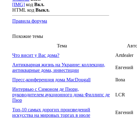
[IMG]
код
Вкл.
HTML код
Выкл.
Правила форума
Похожие темы
Тема
Авт
Что висит у Вас дома?
Artdealer
Антикварная жизнь на Украине: коллекции,
Евгений
антикварные дома, инвестиции
Пресс-конференция дома MacDougall
Ilona
Интервью с Симоном де Пюри,
руководителем аукционного дома Филлипс де
LCR
Пюр
Топ-10 самых дорогих произведений
Евгений
искусства на мировых торгах в июле