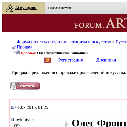
AI Аукцион
Прием лотов
Форум по искусству и инвестициям в искусство
>
Русс
Продам
Продано
: Олег Фронтинский - живопись
English
| Русский
Регистрация
Дневники
Продам
Предложения о продаже произведений искусства.
01.07.2016, 01:25
bykinist
Олег Фронт
Гуру