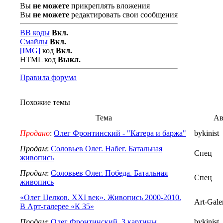
Вы
не можете
прикреплять вложения
Вы
не можете
редактировать свои сообщения
BB коды
Вкл.
Смайлы
Вкл.
[IMG]
код
Вкл.
HTML код
Выкл.
Правила форума
Похожие темы
Тема
Ав
Продано
:
Олег Фронтинский - "Катера и баржа"
bykinist
Продам
:
Соловьев Олег. Набег. Батальная
Спец
живопись
Продам
:
Соловьев Олег. Победа. Батальная
Спец
живопись
«Олег Целков. XXI век». Живопись 2000-2010.
Art-Gale
В Арт-галерее «К 35»
Продам
:
Олег Фронтинский, 3 картины
bykinist