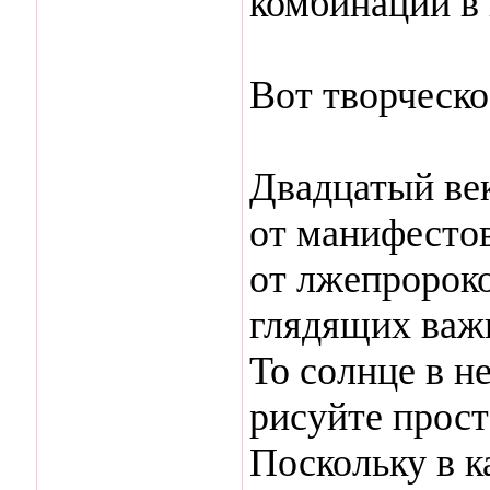
комбинации в 
Вот творческо
Двадцатый век
от манифестов
от лжепророко
глядящих важн
То солнце в не
рисуйте прост
Поскольку в к