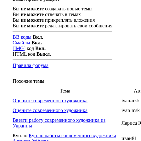
Вы
не можете
создавать новые темы
Вы
не можете
отвечать в темах
Вы
не можете
прикреплять вложения
Вы
не можете
редактировать свои сообщения
BB коды
Вкл.
Смайлы
Вкл.
[IMG]
код
Вкл.
HTML код
Выкл.
Правила форума
Похожие темы
Тема
Ав
Оцените современного художника
ivan-msk
Оцените современного художника
ivan-msk
Ввезти работу современного художника из
Лариса 
Украины
Куплю
Куплю работы современного художника
иван81