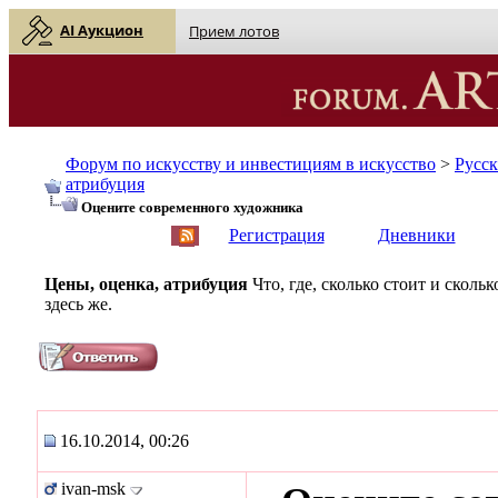
AI Аукцион
Прием лотов
Форум по искусству и инвестициям в искусство
>
Русс
атрибуция
Оцените современного художника
English
| Русский
Регистрация
Дневники
Цены, оценка, атрибуция
Что, где, сколько стоит и скол
здесь же.
16.10.2014, 00:26
ivan-msk