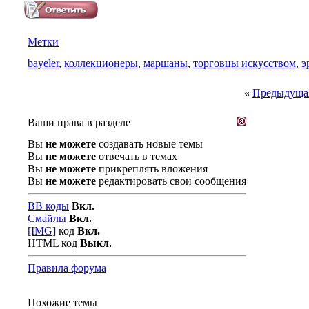
Метки
bayeler
,
коллекционеры
,
маршаны
,
торговцы искусством
,
э
«
Предыдущая
Ваши права в разделе
Вы
не можете
создавать новые темы
Вы
не можете
отвечать в темах
Вы
не можете
прикреплять вложения
Вы
не можете
редактировать свои сообщения
BB коды
Вкл.
Смайлы
Вкл.
[IMG]
код
Вкл.
HTML код
Выкл.
Правила форума
Похожие темы