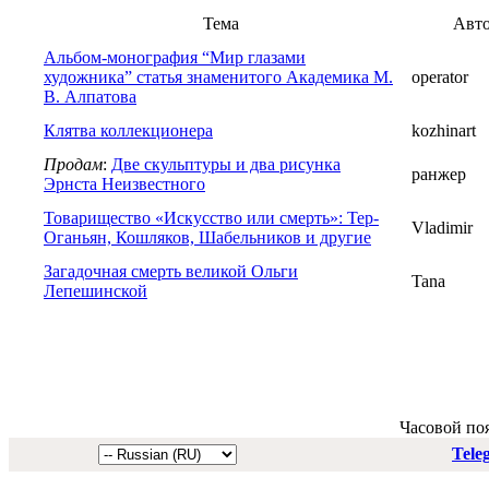
Тема
Авт
Альбом-монография “Мир глазами
художника” статья знаменитого Академика М.
operator
В. Алпатова
Клятва коллекционера
kozhinart
Продам
:
Две скульптуры и два рисунка
ранжер
Эрнста Неизвестного
Товарищество «Искусство или смерть»: Тер-
Vladimir
Оганьян, Кошляков, Шабельников и другие
Загадочная смерть великой Ольги
Tana
Лепешинской
Часовой по
Tele