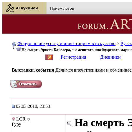
AI Аукцион
Прием лотов
Форум по искусству и инвестициям в искусство
>
Русс
На смерть Эрнста Байелера, знаменитого швейцарского марша
English
| Русский
Регистрация
Дневники
Выставки, события
Делимся впечатлениями и обмениваем
02.03.2010, 23:53
LCR
На смерть 
Гуру