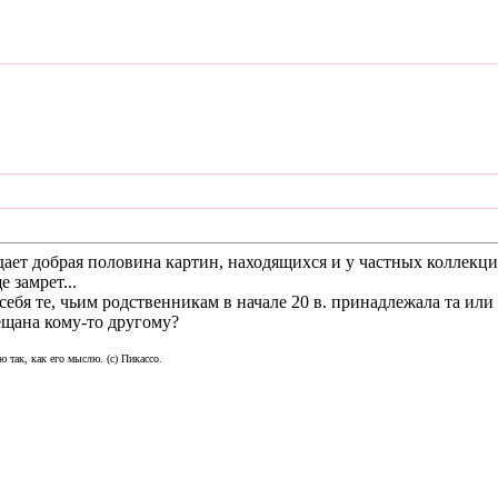
адает добрая половина картин, находящихся и у частных коллекц
 замрет...
бя те, чьим родственникам в начале 20 в. принадлежала та или и
ещана кому-то другому?
ю так, как его мыслю. (с) Пикассо.