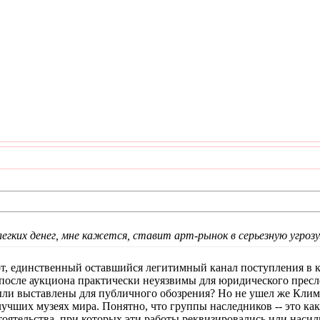
гких денег, мне кажется, ставит арт-рынок в серьезную угрозу.
рот, единственный оставшийся легитимный канал поступления в
осле аукциона практически неуязвимы для юридического пресле
 были выставлены для публичного обозрения? Но не ушел же Клим
учших музеях мира. Понятно, что группы наследников -- это как
тоятельства, при которых эти работы реквизировались или насил