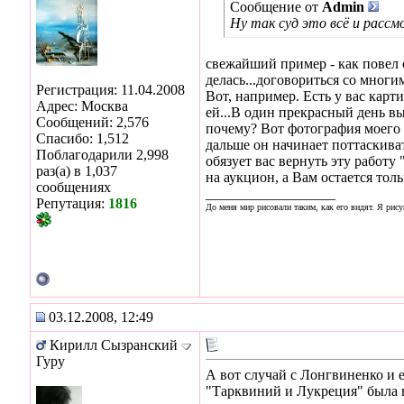
Сообщение от
Admin
Ну так суд это всё и расс
свежайший пример - как повел с
делась...договориться со многи
Регистрация: 11.04.2008
Вот, например. Есть у вас карт
Адрес: Москва
ей...В один прекрасный день вы
Сообщений: 2,576
почему? Вот фотография моего д
Спасибо: 1,512
дальше он начинает поттаскиват
Поблагодарили 2,998
обязует вас вернуть эту работу
раз(а) в 1,037
на аукцион, а Вам остается тол
сообщениях
__________________
Репутация:
1816
До меня мир рисовали таким, как его видят. Я рису
03.12.2008, 12:49
Кирилл Сызранский
Гуру
А вот случай с Лонгвиненко и е
"Тарквиний и Лукреция" была 