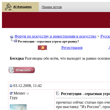
AI Аукцион
Прием лотов
Форум по искусству и инвестициям в искусство
>
Русс
Реституция - серьезная угроза арт-рынку?
English
| Русский
Регистрация
Беседка
Разговоры обо всём, что выходит за рамки основ
03.12.2008, 11:42
Meister
Реституция - серьезная угр
Гуру
прочитал сейчас статью про оч
про выставку "Из России", про