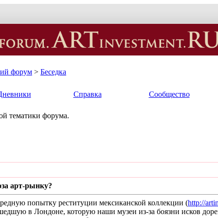
кий форум
>
Беседка
Дневники
Справка
Сообщество
ной тематики форума.
оза арт-рынку?
ередную попытку реституции мексиканской коллекции (
http://art
шедшую в Лондоне, которую наши музеи из-за боязни исков доре