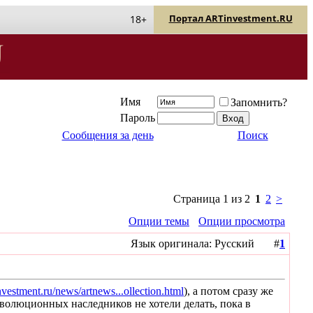
Портал ARTinvestment.RU
18+
Имя
Запомнить?
Пароль
Сообщения за день
Поиск
Страница 1 из 2
1
2
>
Опции темы
Опции просмотра
Язык оригинала: Русский #
1
investment.ru/news/artnews...ollection.html
), а потом сразу же
волюционных наследников не хотели делать, пока в