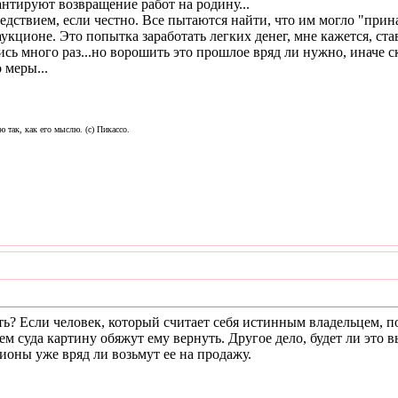
антируют возвращение работ на родину...
дствием, если честно. Все пытаются найти, что им могло "прина
укционе. Это попытка заработать легких денег, мне кажется, ста
сь много раз...но ворошить это прошлое вряд ли нужно, иначе с
 меры...
ю так, как его мыслю. (с) Пикассо.
? Если человек, который считает себя истинным владельцем, под
ием суда картину обяжут ему вернуть. Другое дело, будет ли это
ионы уже вряд ли возьмут ее на продажу.