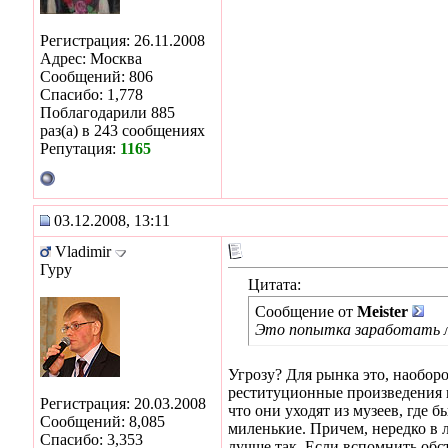
Регистрация: 26.11.2008
Адрес: Москва
Сообщений: 806
Спасибо: 1,778
Поблагодарили 885
раз(а) в 243 сообщениях
Репутация:
1165
03.12.2008, 13:11
Vladimir
Гуру
Цитата:
Сообщение от
Meister
Это попытка заработать ле
Угрозу? Для рынка это, наобо
реституционные произведения п
Регистрация: 20.03.2008
что они уходят из музеев, где
Сообщений: 8,085
миленькие. Причем, нередко в л
Спасибо: 3,353
лучше так. Если вспомнить обс