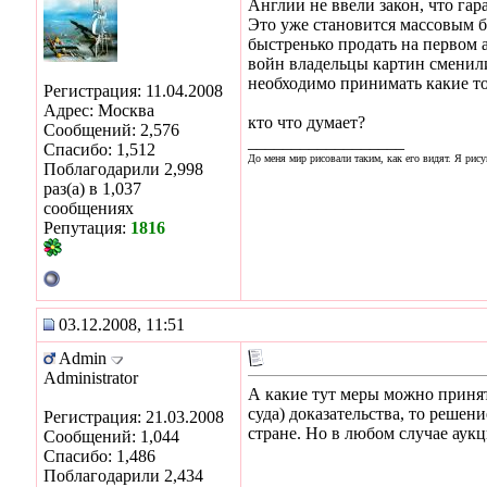
Англии не ввели закон, что гар
Это уже становится массовым бе
быстренько продать на первом а
войн владельцы картин сменили
необходимо принимать какие то
Регистрация: 11.04.2008
Адрес: Москва
кто что думает?
Сообщений: 2,576
__________________
Спасибо: 1,512
До меня мир рисовали таким, как его видят. Я рису
Поблагодарили 2,998
раз(а) в 1,037
сообщениях
Репутация:
1816
03.12.2008, 11:51
Admin
Administrator
А какие тут меры можно принять
суда) доказательства, то решен
Регистрация: 21.03.2008
стране. Но в любом случае аукц
Сообщений: 1,044
Спасибо: 1,486
Поблагодарили 2,434