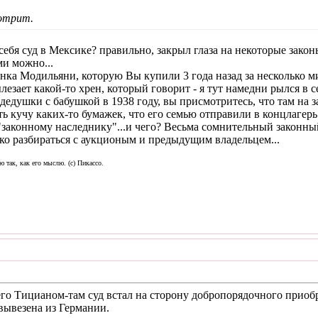
мотрит.
ебя суд в Мексике? правильно, закрыл глаза на некоторые закон
ми можно...
инка Модильяни, которую Вы купили 3 года назад за несколько м
лезает какой-то хрен, который говорит - я тут намедни рылся в с
едушки с бабушкой в 1938 году, вы присмотритесь, что там на з
ь кучу каких-то бумажек, что его семью отправили в концлагерь 
 "законному наследнику"...и чего? Весьма сомнительный законны
ько разбираться с аукционым и предыдущим владельцем...
ю так, как его мыслю. (с) Пикассо.
го Тицианом-там суд встал на сторону добропорядочного приобре
вывезена из Германии.