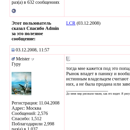
раз(а) в 632 сообщениях
Этот пользователь
LCR
(03.12.2008)
сказал Спасибо Admin
за это полезное
сообщение:
03.12.2008, 11:57
Meister
Гуру
тогда мне кажется под это поп
Рынок впадет в панику и вообще
истинным владельцем считают се
них, а не была продана или зав
__________________
До меня мир рисовали таким, как его видят. Я рису
Регистрация: 11.04.2008
Адрес: Москва
Сообщений: 2,576
Спасибо: 1,512
Поблагодарили 2,998
раз(а) в 1,037