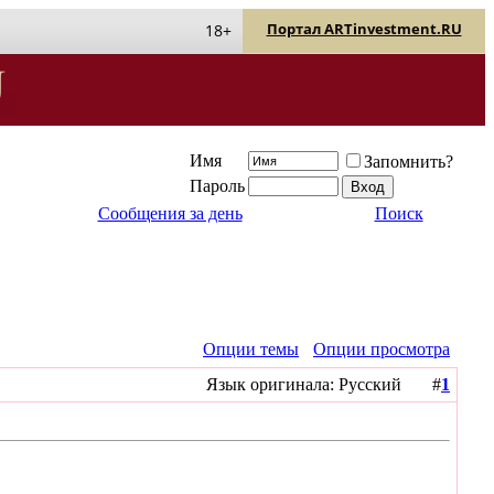
Портал ARTinvestment.RU
18+
Имя
Запомнить?
Пароль
Сообщения за день
Поиск
Опции темы
Опции просмотра
Язык оригинала: Русский #
1