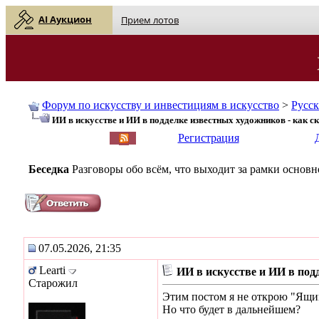
AI Аукцион
Прием лотов
Форум по искусству и инвестициям в искусство
>
Русс
ИИ в искусстве и ИИ в подделке известных художников - как с
English
| Русский
Регистрация
Беседка
Разговоры обо всём, что выходит за рамки основ
07.05.2026, 21:35
Learti
ИИ в искусстве и ИИ в под
Старожил
Этим постом я не открою "Ящи
Но что будет в дальнейшем?