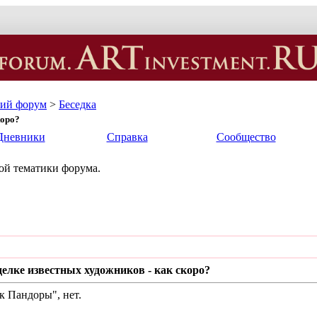
кий форум
>
Беседка
коро?
Дневники
Справка
Сообщество
ной тематики форума.
делке известных художников - как скоро?
к Пандоры", нет.