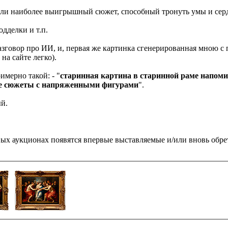
али наиболее выигрышный сюжет, способный тронуть умы и серд
дделки и т.п.
 разговор про ИИ, и, первая же картинка сгенерированная мною 
на сайте легко).
имерно такой: - "
старинная картина в старинной раме напоми
е сюжеты с напряженными фигурами
".
ый.
ировых аукционах появятся впервые выставляемые и/или вн