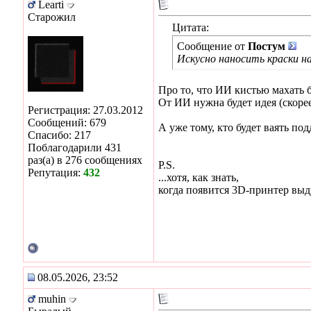
Learti
Старожил
Цитата:
Сообщение от
Постум
Искусно наносить краски на
Про то, что ИИ кистью махать бу
От ИИ нужна будет идея (скоре
Регистрация: 27.03.2012
Сообщений: 679
А уже тому, кто будет ваять по
Спасибо: 217
Поблагодарили 431
раз(а) в 276 сообщениях
P.S.
Репутация:
432
...хотя, как знать,
когда появится 3D-принтер вы
08.05.2026, 23:52
muhin