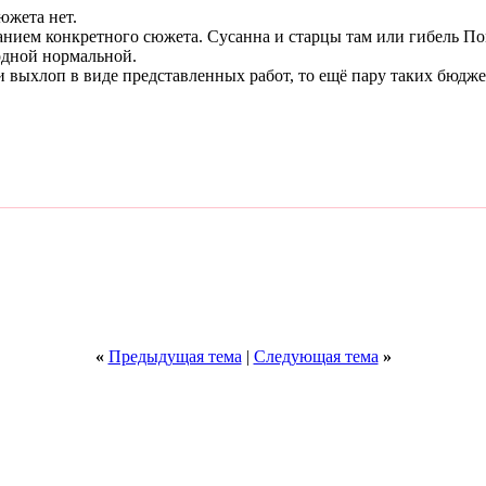
сюжета нет.
санием конкретного сюжета. Сусанна и старцы там или гибель По
 одной нормальной.
 выхлоп в виде представленных работ, то ещё пару таких бюджет
«
Предыдущая тема
|
Следующая тема
»