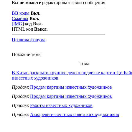
Вы
не можете
редактировать свои сообщения
BB коды
Вкл.
Смайлы
Вкл.
[IMG]
код
Вкл.
HTML код
Выкл.
Правила форума
Похожие темы
Тема
В Китае раскрыто крупное дело о подделке картин Ци Бай
известных художников
Продам
:
Продам картины известных художников
Продам
:
Продам картины известных художников
Продам
:
Работы известных художников
Продам
:
Акварели известных советских художников