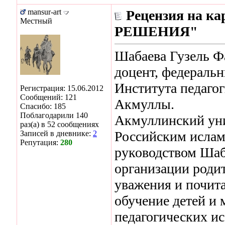
mansur-art
Рецензия на 
Местный
РЕШЕНИЯ"
Шабаева Гузель Фа
доцент, федераль
Института педаг
Регистрация: 15.06.2012
Сообщений: 121
Акмуллы.
Спасибо: 185
Поблагодарили 140
Акмуллинский уни
раз(а) в 52 сообщениях
Российским ислам
Записей в дневнике:
2
Репутация:
280
руководством Шаб
организации роди
уважения и почита
обучение детей и 
педагогических и