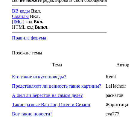
Вы
не можете
редактировать свои сообщения
BB коды
Вкл.
Смайлы
Вкл.
[IMG]
код
Вкл.
HTML код
Выкл.
Правила форума
Похожие темы
Тема
Автор
Кто такие искусствоведы?
Remi
Представляют ли ценность такие картины?
LeHachoir
А был ли Берестов на самом деле?
раскатов
Такие разные Ван Гог, Гоген и Сезанн
Жар-птица
Вот такие новости!
eva777