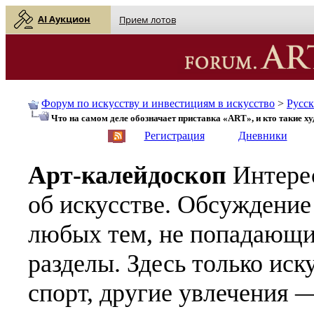
AI Аукцион
Прием лотов
Форум по искусству и инвестициям в искусство
>
Русс
Что на самом деле обозначает приставка «ART», и кто такие х
English
| Русский
Регистрация
Дневники
Арт-калейдоскоп
Интере
об искусстве. Обсуждение
любых тем, не попадающи
разделы. Здесь только иск
спорт, другие увлечения —