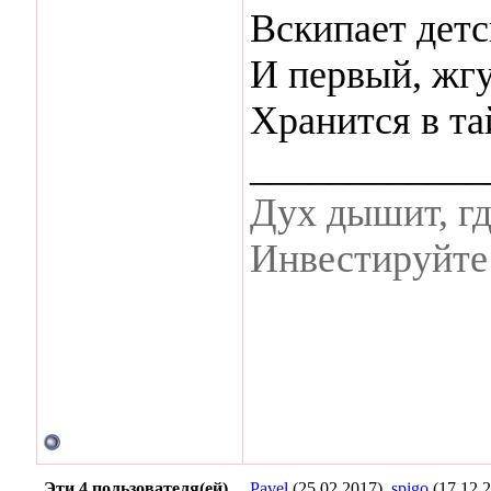
Вскипает детс
И первый, жг
Хранится в та
____________
Дух дышит, гд
Инвестируйте 
Эти 4 пользователя(ей)
Pavel
(25.02.2017),
spigo
(17.12.