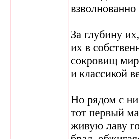
взволнованно 
За глубину их
их в собствен
сокровищ мира
и классикой в
Но рядом с ни
тот первый ма
живую лаву г
брал, обжигаяс