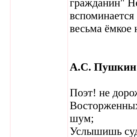
гражданин" Не
вспоминается
весьма ёмкое 
А.С. Пушкин 
Поэт! не дор
Восторженных
шум;
Услышишь суд