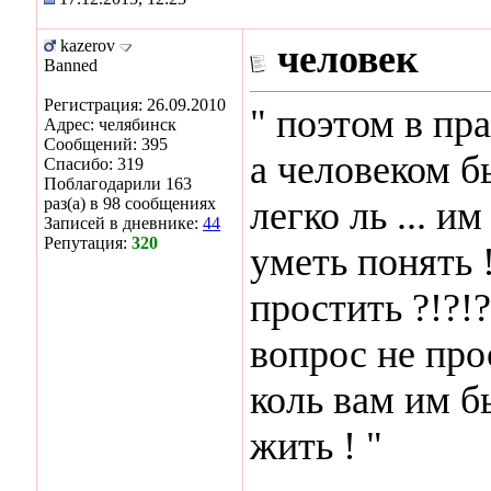
kazerov
человек
Banned
Регистрация: 26.09.2010
" поэтом в пра
Адрес: челябинск
Сообщений: 395
а человеком б
Спасибо: 319
Поблагодарили 163
раз(а) в 98 сообщениях
легко ль ... и
Записей в дневнике:
44
Репутация:
320
уметь понять !
простить ?!?!?.
вопрос не прос
коль вам им б
жить ! "