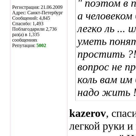
" поэтом в п
Регистрация: 21.06.2009
а человеком
Адрес: Санкт-Петербург
Сообщений: 4,845
Спасибо: 1,493
легко ль ...
Поблагодарили 2,736
раз(а) в 1,335
уметь понять
сообщениях
Репутация:
5002
простить ?!?
вопрос не пр
коль вам им
надо жить !
kazerov
, спа
легкой руки и