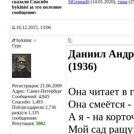
сказали Спасибо
StGennadij
(14.01.2020),
таша
(25
bykinist за это полезное
сообщение:
16.12.2015, 13:06
bykinist
Гуру
Даниил Андре
(1936)
Регистрация: 21.06.2009
Она читает в 
Адрес: Санкт-Петербург
Сообщений: 4,845
Она смеётся - 
Спасибо: 1,493
Поблагодарили 2,736
раз(а) в 1,335
А я - на корто
сообщениях
Репутация:
5002
Мой сад ращу: