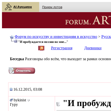
AI Аукцион
Прием лотов
Форум по искусству и инвестициям в искусство
>
Русс
"И пробуждается поэзия во мне..."
English
| Русский
Регистрация
Дневники
Беседка
Разговоры обо всём, что выходит за рамки основ
16.12.2015, 03:08
bykinist
"И пробужда
Гуру