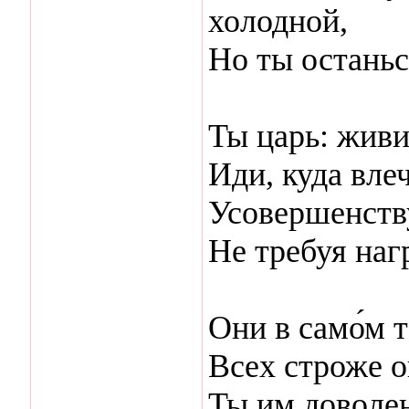
холодной,
Но ты останьс
Ты царь: жив
Иди, куда вле
Усовершенств
Не требуя наг
Они в само́м 
Всех строже о
Ты им доволе