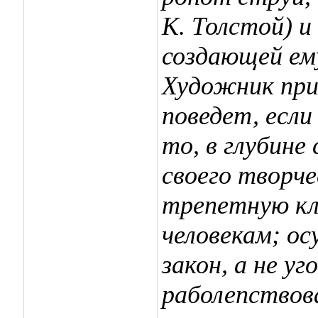
К. Толстой) и
создающей ему
Художник приз
поведет, если
то, в глубине
своего творч
трепетную кл
человекам; о
закон, а не у
раболепствов