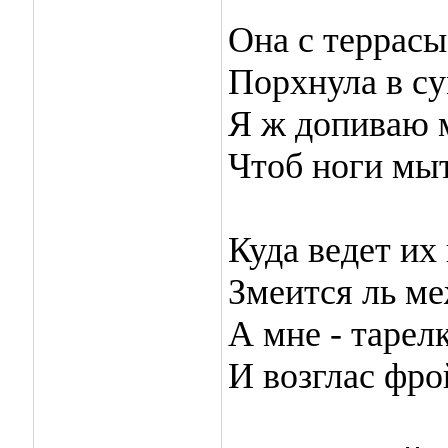
Она с террасы
Порхнула в су
Я ж допиваю 
Чтоб ноги мыт
Куда ведет их
Змеится ль ме
А мне - тарел
И возглас фро