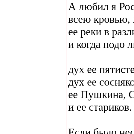
А любил я Ро
всею кровью, 
ее реки в разл
и когда подо 
дух ее пятист
дух ее сосняко
ее Пушкина, 
и ее стариков.
Если было нес