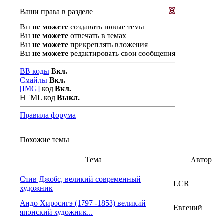
Ваши права в разделе
Вы
не можете
создавать новые темы
Вы
не можете
отвечать в темах
Вы
не можете
прикреплять вложения
Вы
не можете
редактировать свои сообщения
BB коды
Вкл.
Смайлы
Вкл.
[IMG]
код
Вкл.
HTML код
Выкл.
Правила форума
Похожие темы
Тема
Автор
Стив Джобс, великий современный
LCR
художник
Андо Хиросигэ (1797 -1858) великий
Евгений
японский художник...