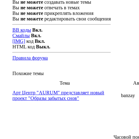
Вы
не можете
создавать новые темы
Вы
не можете
отвечать в темах
Вы
не можете
прикреплять вложения
Вы
не можете
редактировать свои сообщения
BB коды
Вкл.
Смайлы
Вкл.
[IMG]
код
Вкл.
HTML код
Выкл.
Правила форума
Похожие темы
Тема
Ав
Арт Центр "AURUM" представляет новый
banzay
проект "Образы забытых снов"
Часовой по