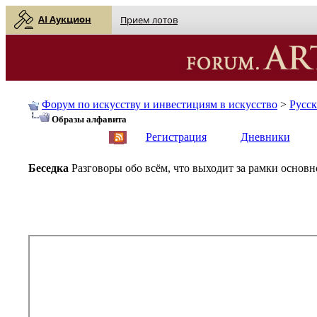
AI Аукцион
Прием лотов
Форум по искусству и инвестициям в искусство
>
Русс
Образы алфавита
English
| Русский
Регистрация
Дневники
Беседка
Разговоры обо всём, что выходит за рамки основ