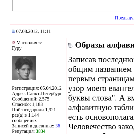
Предыду
07.08.2012, 11:11
Магнолия
Образы алфав
Гуру
Записав последню
общим названием 
первым страницам
узор моего евангел
Регистрация: 05.04.2012
Адрес: Санкт-Петербург
буквы слова". А в
Сообщений: 2,575
Спасибо: 1,188
алфавитную табли
Поблагодарили 1,921
есть основополаг
раз(а) в 1,144
сообщениях
Человечество зак
Записей в дневнике:
36
Репутация:
3834