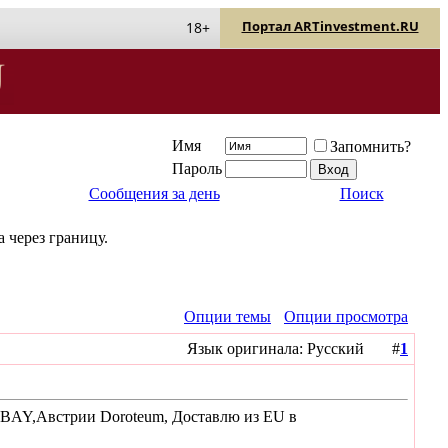
Портал ARTinvestment.RU
18+
Имя
Запомнить?
Пароль
Сообщения за день
Поиск
 через границу.
Опции темы
Опции просмотра
Язык оригинала: Русский #
1
 EBAY,Австрии Doroteum, Доставлю из EU в