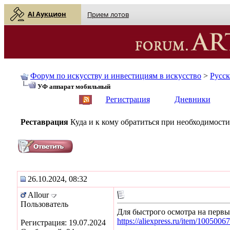
AI Аукцион
Прием лотов
Форум по искусству и инвестициям в искусство
>
Русс
УФ аппарат мобильный
English
| Русский
Регистрация
Дневники
Реставрация
Куда и к кому обратиться при необходимости
26.10.2024, 08:32
Allour
Пользователь
Для быстрого осмотра на первы
https://aliexpress.ru/item/1005
Регистрация: 19.07.2024