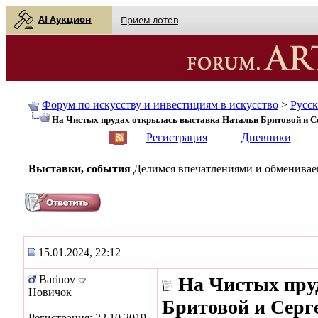
AI Аукцион
Прием лотов
Форум по искусству и инвестициям в искусство
>
Русс
На Чистых прудах открылась выставка Натальи Бритовой и С
English
| Русский
Регистрация
Дневники
Выставки, события
Делимся впечатлениями и обмениваем
15.01.2024, 22:12
Barinov
На Чистых пру
Новичок
Бритовой и Серг
Регистрация: 22.10.2019