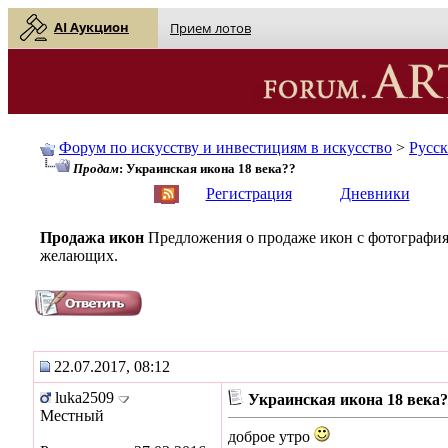
AI Аукцион
Прием лотов
Форум по искусству и инвестициям в искусство
>
Русс
Продам
: Украинская икона 18 века??
English
| Русский
Регистрация
Дневники
Продажа икон
Предложения о продаже икон с фотография
желающих.
22.07.2017, 08:12
luka2509
Украинская икона 18 века?
Местный
доброе утро