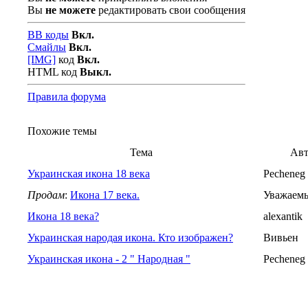
Вы
не можете
редактировать свои сообщения
BB коды
Вкл.
Смайлы
Вкл.
[IMG]
код
Вкл.
HTML код
Выкл.
Правила форума
Похожие темы
Тема
Авт
Украинская икона 18 века
Pecheneg
Продам
:
Икона 17 века.
Уважаем
Икона 18 века?
alexantik
Украинская народая икона. Кто изображен?
Вивьен
Украинская икона - 2 " Народная "
Pecheneg