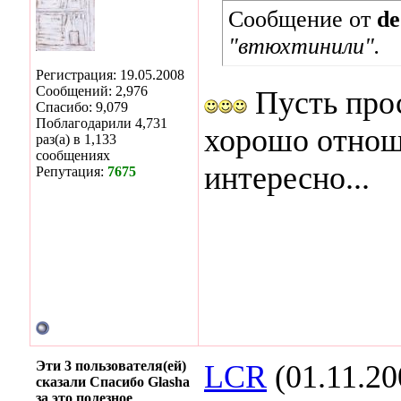
Сообщение от
de
"втюхтинили".
Регистрация: 19.05.2008
Сообщений: 2,976
Пусть прос
Спасибо: 9,079
Поблагодарили 4,731
хорошо отнош
раз(а) в 1,133
сообщениях
интересно...
Репутация:
7675
Эти 3 пользователя(ей)
LCR
(01.11.20
сказали Спасибо Glasha
за это полезное