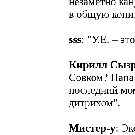
незаметно кану
в общую копи
sss
: "У.Е. – эт
Кирилл Сыз
Совком? Папа
последний мо
дитрихом".
Мистер-у
: Эк