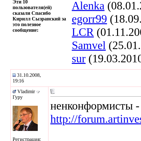
Эти 10
Alenka
(08.01.
пользователя(ей)
сказали Спасибо
egorr99
(18.09
Кирилл Сызранский за
это полезное
LCR
(01.11.20
сообщение:
Samvel
(25.01
sur
(19.03.201
31.10.2008,
19:16
Vladimir
Гуру
ненконформисты - 
http://forum.arti
Регистрация: