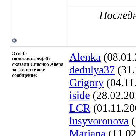
Последн
Эти 35
Alenka
(08.01.
пользователя(ей)
сказали Спасибо Allena
dedulya37
(31.
за это полезное
сообщение:
Grigory
(04.11
iside
(28.02.20
LCR
(01.11.20
lusyvoronova
(
Marjana
(11.02