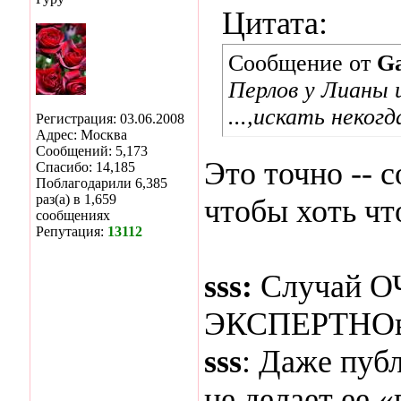
Цитата:
Сообщение от
Ga
Перлов у Лианы 
...,искать некогд
Регистрация: 03.06.2008
Адрес: Москва
Сообщений: 5,173
Это точно -- с
Спасибо: 14,185
Поблагодарили 6,385
раз(а) в 1,659
чтобы хоть чт
сообщениях
Репутация:
13112
sss:
Случай ОЧ
ЭКСПЕРТНОв
sss
: Даже пуб
не делает ее 