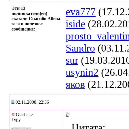
Эти 13
eva777
(17.12.
пользователя(ей)
сказали Спасибо Allena
iside
(28.02.20
за это полезное
сообщение:
prosto_valenti
Sandro
(03.11.
sur
(19.03.201
usynin2
(26.04
яков
(21.12.20
02.11.2008, 22:36
Glasha
Гуру
Цитата: