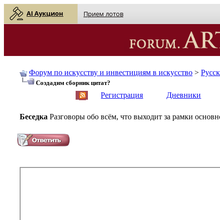
AI Аукцион
Прием лотов
Форум по искусству и инвестициям в искусство
>
Русс
Создадим сборник цитат?
English
| Русский
Регистрация
Дневники
Беседка
Разговоры обо всём, что выходит за рамки основ