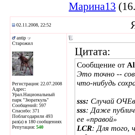
Марина13
(16
02.11.2008, 22:52
antip
Старожил
Цитата:
Сообщение от
Al
Это точно -- сов
что-нибудь сохра
Регистрация: 22.07.2008
Адрес:
Урал.Национальный
sss:
Случай ОЧЕв
парк "Зюраткуль"
Сообщений: 597
sss
: Даже публич
Спасибо: 371
Поблагодарили 493
ее «правой»
раз(а) в 180 сообщениях
LCR
: Для того,
Репутация:
540