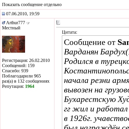
Показать сообщение отдельно
07.06.2010, 19:59
Arthur777
Местный
Цитата:
Сообщение от
Sa
Варданян Бардух(
Родился в турецко
Регистрация: 26.02.2010
Сообщений: 159
Костантинопольск
Спасибо: 939
Поблагодарили 965
начала резни армя
раз(а) в 132 сообщениях
Репутация:
1964
вывозен на грузо
Бухарестскую Ху
гг жил и работал
в 1926г. учавств
был награждён с