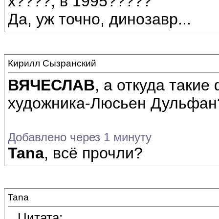
х????, в 1995?????
Да, уж точно, динозавр...
Кирилл Сызранский
ВЯЧЕСЛАВ
, а откуда таки
художника-Люсьен Дульфан
Добавлено через 1 минуту
Tana
, всё прочли?
Tana
Цитата: