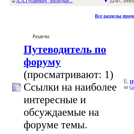
А.А.Гусаревич "Молодые...
▼
22-07, 10:03
Все разделы про
Разделы
Путеводитель по
форуму
(просматривают: 1)
П
Ссылки на наиболее
от
Gr
интересные и
обсуждаемые на
форуме темы.