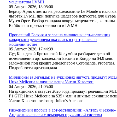
меценатства LVMH
05 Август 2026, 18:05:00
Бернар Арно ответил на расследование Le Monde о налого
льготах LVMH при покупке шедевров искусства для Лувра
Музея Орсе. Разбор скандала вокруг меценатства, картины
Кайботта и преемственности в LVMH
Пропавший Баския и залог на миллионы: арт-коллекция
канадского девелопера оказалась в центре иска о
мошенничестве
05 Август 2026, 17:44:39
Суд Канадской Британской Колумбии разбирает дело об
исчезновении арт-коллекции Баскии и Кондо на $4,9 млн,
заложенной под кредит девелопером Coromandel Properties.
Подробности арт-скандала
Миллионы за легенды: на аукционах августа продадут McL
Ника Мейсона и личные вещи Уитни Хьюстон
04 Август 2026, 21:05:00
На аукционах в августе 2026 года продадут редчайший McL
F1 GTR Ника Мейсона за $35+ млн и личные архивные ве
Уитни Хьюстон от фонда Julien's Auctions
Инженерный прорыв в арт-реставрации: «Алтарь Фьезоле»
Анджелико спасли с помощью пружинной системы