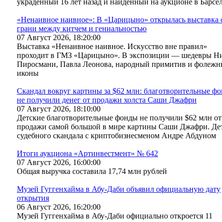
украденный 16 лет назад и найденный на аукционе в Барсе
«Ненаивное наивное»: В «Царицыно» открылась выставка 
грани между китчем и гениальностью
07 Август 2026, 18:20:00
Выставка «Ненаивное наивное. Искусство вне правил»
проходит в ГМЗ «Царицыно». В экспозиции — шедевры Н
Пиросмани, Павла Леонова, народный примитив и фолежн
иконы
Скандал вокруг картины за $62 млн: благотворительные ф
не получили денег от продажи холста Саши Джафри
07 Август 2026, 18:10:00
Детские благотворительные фонды не получили $62 млн от
продажи самой большой в мире картины Саши Джафри. Де
судебного скандала с криптобизнесменом Андре Абдуном
Итоги аукциона «Артинвестмент» № 642
07 Август 2026, 16:00:00
Общая выручка составила 17,74 млн рублей
Музей Гуггенхайма в Абу-Даби объявил официальную дату
открытия
06 Август 2026, 16:20:00
Музей Гуггенхайма в Абу-Даби официально откроется 11