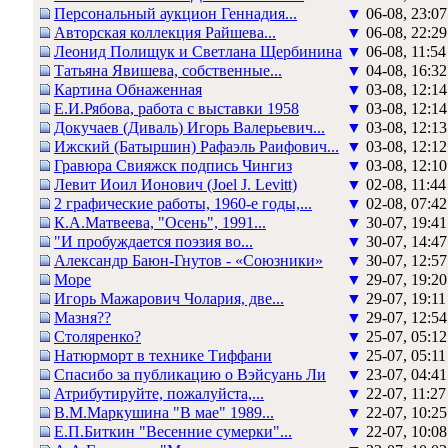
Персональный аукцион Геннадия...
▼
06-08, 23:07
Авторская коллекция Райшева...
▼
06-08, 22:29
Леонид Полищук и Светлана Щербинина
▼
06-08, 11:54
Татьяна Явишева, собственные...
▼
04-08, 16:32
Картина Обнаженная
▼
03-08, 12:14
Е.И.Рябова, работа с выставки 1958
▼
03-08, 12:14
Докучаев (Диваль) Игорь Валерьевич...
▼
03-08, 12:13
Ижский (Батыршин) Рафаэль Раифович...
▼
03-08, 12:12
Гравюра Свияжск подпись Чингиз
▼
03-08, 12:10
Левит Иоил Ионович (Joel J. Levitt)
▼
02-08, 11:44
2 графические работы, 1960-е годы,...
▼
02-08, 07:42
К.А.Матвеева, "Осень", 1991...
▼
30-07, 19:41
"И пробуждается поэзия во...
▼
30-07, 14:47
Александр Баюн-Гнутов - «Союзники»
▼
30-07, 12:57
Море
▼
29-07, 19:20
Игорь Мажарович Чолария, две...
▼
29-07, 19:11
Мазня??
▼
29-07, 12:54
Столяренко?
▼
25-07, 05:12
Натюрморт в технике Тиффани
▼
25-07, 05:11
Спасибо за публикацию о Вэйсуань Ли
▼
23-07, 04:41
Атрибутируйте, пожалуйста,...
▼
22-07, 11:27
В.М.Маркушина "В мае" 1989...
▼
22-07, 10:25
Е.П.Биткин "Весенние сумерки"...
▼
22-07, 10:08