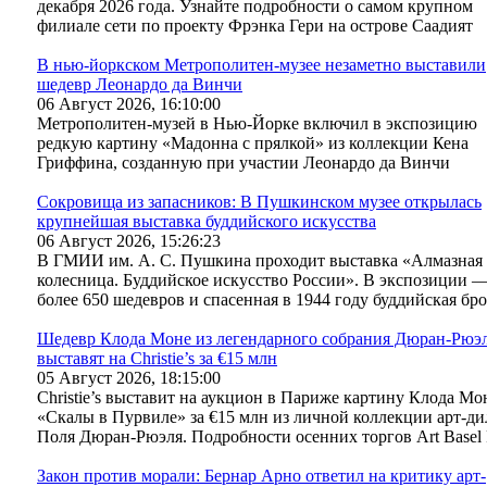
декабря 2026 года. Узнайте подробности о самом крупном
филиале сети по проекту Фрэнка Гери на острове Саадият
В нью-йоркском Метрополитен-музее незаметно выставили
шедевр Леонардо да Винчи
06 Август 2026, 16:10:00
Метрополитен-музей в Нью-Йорке включил в экспозицию
редкую картину «Мадонна с прялкой» из коллекции Кена
Гриффина, созданную при участии Леонардо да Винчи
Сокровища из запасников: В Пушкинском музее открылась
крупнейшая выставка буддийского искусства
06 Август 2026, 15:26:23
В ГМИИ им. А. С. Пушкина проходит выставка «Алмазная
колесница. Буддийское искусство России». В экспозиции 
более 650 шедевров и спасенная в 1944 году буддийская бр
Шедевр Клода Моне из легендарного собрания Дюран-Рюэ
выставят на Christie’s за €15 млн
05 Август 2026, 18:15:00
Christie’s выставит на аукцион в Париже картину Клода Мо
«Скалы в Пурвиле» за €15 млн из личной коллекции арт-ди
Поля Дюран-Рюэля. Подробности осенних торгов Art Basel 
Закон против морали: Бернар Арно ответил на критику арт-