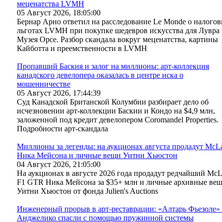
меценатства LVMH
05 Август 2026, 18:05:00
Бернар Арно ответил на расследование Le Monde о налого
льготах LVMH при покупке шедевров искусства для Лувра
Музея Орсе. Разбор скандала вокруг меценатства, картины
Кайботта и преемственности в LVMH
Пропавший Баския и залог на миллионы: арт-коллекция
канадского девелопера оказалась в центре иска о
мошенничестве
05 Август 2026, 17:44:39
Суд Канадской Британской Колумбии разбирает дело об
исчезновении арт-коллекции Баскии и Кондо на $4,9 млн,
заложенной под кредит девелопером Coromandel Properties.
Подробности арт-скандала
Миллионы за легенды: на аукционах августа продадут McL
Ника Мейсона и личные вещи Уитни Хьюстон
04 Август 2026, 21:05:00
На аукционах в августе 2026 года продадут редчайший McL
F1 GTR Ника Мейсона за $35+ млн и личные архивные ве
Уитни Хьюстон от фонда Julien's Auctions
Инженерный прорыв в арт-реставрации: «Алтарь Фьезоле»
Анджелико спасли с помощью пружинной системы