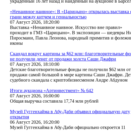
украденный 16 лет назад и найденный на аукционе в Барсе
«Ненаивное наивное»: В «Царицыно» открылась выставка 
грани между китчем и гениальностью
07 Август 2026, 18:20:00
Выставка «Ненаивное наивное. Искусство вне правил»
проходит в ГМЗ «Царицыно». В экспозиции — шедевры Н
Пиросмани, Павла Леонова, народный примитив и фолежн
иконы
Скандал вокруг картины за $62 млн: благотворительные ф
не получили денег от продажи холста Саши Джафри
07 Август 2026, 18:10:00
Детские благотворительные фонды не получили $62 млн от
продажи самой большой в мире картины Саши Джафри. Де
судебного скандала с криптобизнесменом Андре Абдуном
Итоги аукциона «Артинвестмент» № 642
07 Август 2026, 16:00:00
Общая выручка составила 17,74 млн рублей
Музей Гуггенхайма в Абу-Даби объявил официальную дату
открытия
06 Август 2026, 16:20:00
Музей Гуггенхайма в Абу-Даби официально откроется 11