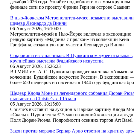
декабря 2026 года. Узнайте подробности о самом крупном
филиале сети по проекту Фрэнка Гери на острове Саадият
В нью-йоркском Метрополитен-музее незаметно выставили
шедевр Леонардо да Винчи
06 Август 2026, 16:10:00
Метрополитен-музей в Нью-Йорке включил в экспозицию
редкую картину «Мадонна с прялкой» из коллекции Кена
Гриффина, созданную при участии Леонардо да Винчи
Сокровища из запасников: В Пушкинском музее открылась
крупнейшая выставка буддийского искусства
06 Август 2026, 15:26:23
В ГМИИ им. А. С. Пушкина проходит выставка «Алмазная
колесница. Буддийское искусство России». В экспозиции 
более 650 шедевров и спасенная в 1944 году буддийская бр
Шедевр Клода Моне из легендарного собрания Дюран-Рюэ
выставят на Christie’s за €15 млн
05 Август 2026, 18:15:00
Christie’s выставит на аукцион в Париже картину Клода Мо
«Скалы в Пурвиле» за €15 млн из личной коллекции арт-ди
Поля Дюран-Рюэля. Подробности осенних торгов Art Basel 
Закон против морали: Бернар Арно ответил на критику арт-