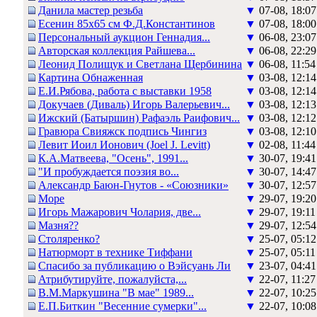
Данила мастер резьба
▼
07-08, 18:07
Есенин 85х65 см Ф.Д.Константинов
▼
07-08, 18:00
Персональный аукцион Геннадия...
▼
06-08, 23:07
Авторская коллекция Райшева...
▼
06-08, 22:29
Леонид Полищук и Светлана Щербинина
▼
06-08, 11:54
Картина Обнаженная
▼
03-08, 12:14
Е.И.Рябова, работа с выставки 1958
▼
03-08, 12:14
Докучаев (Диваль) Игорь Валерьевич...
▼
03-08, 12:13
Ижский (Батыршин) Рафаэль Раифович...
▼
03-08, 12:12
Гравюра Свияжск подпись Чингиз
▼
03-08, 12:10
Левит Иоил Ионович (Joel J. Levitt)
▼
02-08, 11:44
К.А.Матвеева, "Осень", 1991...
▼
30-07, 19:41
"И пробуждается поэзия во...
▼
30-07, 14:47
Александр Баюн-Гнутов - «Союзники»
▼
30-07, 12:57
Море
▼
29-07, 19:20
Игорь Мажарович Чолария, две...
▼
29-07, 19:11
Мазня??
▼
29-07, 12:54
Столяренко?
▼
25-07, 05:12
Натюрморт в технике Тиффани
▼
25-07, 05:11
Спасибо за публикацию о Вэйсуань Ли
▼
23-07, 04:41
Атрибутируйте, пожалуйста,...
▼
22-07, 11:27
В.М.Маркушина "В мае" 1989...
▼
22-07, 10:25
Е.П.Биткин "Весенние сумерки"...
▼
22-07, 10:08