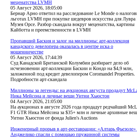
меценатства LVMH
05 Август 2026, 18:05:00
Бернар Арно ответил на расследование Le Monde о налого
льготах LVMH при покупке шедевров искусства для Лувра
Музея Орсе. Разбор скандала вокруг меценатства, картины
Кайботта и преемственности в LVMH
Пропавший Баския и залог на миллионы: арт-коллекция
канадского девелопера оказалась в центре иска о
мошенничестве
05 Август 2026, 17:44:39
Суд Канадской Британской Колумбии разбирает дело об
исчезновении арт-коллекции Баскии и Кондо на $4,9 млн,
заложенной под кредит девелопером Coromandel Properties.
Подробности арт-скандала
Миллионы за легенды: на аукционах августа продадут McL
Ника Мейсона и личные вещи Уитни Хьюстон
04 Август 2026, 21:05:00
На аукционах в августе 2026 года продадут редчайший McL
F1 GTR Ника Мейсона за $35+ млн и личные архивные ве
Уитни Хьюстон от фонда Julien's Auctions
Инженерный прорыв в арт-реставрации: «Алтарь Фьезоле»
Анджелико спасли с помощью пружинной системы