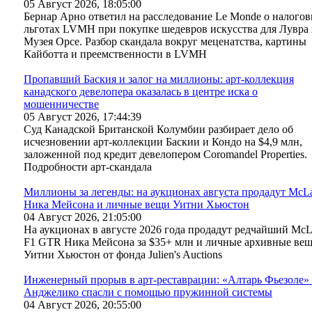
05 Август 2026, 18:05:00
Бернар Арно ответил на расследование Le Monde о налого
льготах LVMH при покупке шедевров искусства для Лувра
Музея Орсе. Разбор скандала вокруг меценатства, картины
Кайботта и преемственности в LVMH
Пропавший Баския и залог на миллионы: арт-коллекция
канадского девелопера оказалась в центре иска о
мошенничестве
05 Август 2026, 17:44:39
Суд Канадской Британской Колумбии разбирает дело об
исчезновении арт-коллекции Баскии и Кондо на $4,9 млн,
заложенной под кредит девелопером Coromandel Properties.
Подробности арт-скандала
Миллионы за легенды: на аукционах августа продадут McL
Ника Мейсона и личные вещи Уитни Хьюстон
04 Август 2026, 21:05:00
На аукционах в августе 2026 года продадут редчайший McL
F1 GTR Ника Мейсона за $35+ млн и личные архивные ве
Уитни Хьюстон от фонда Julien's Auctions
Инженерный прорыв в арт-реставрации: «Алтарь Фьезоле»
Анджелико спасли с помощью пружинной системы
04 Август 2026, 20:55:00