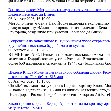
филиале сети по проекту Фрэнка Гери на острове Саадият
В нью-йоркском Метрополитен-музее незаметно выставили
шедевр Леонардо да Винчи
06 Август 2026, 16:10:00
Метрополитен-музей в Нью-Йорке включил в экспозицию
редкую картину «Мадонна с прялкой» из коллекции Кена
Гриффина, созданную при участии Леонардо да Винчи
Сокровища из запасников: В Пушкинском музее открылась
крупнейшая выставка буддийского искусства
06 Август 2026, 15:26:23
В ГМИИ им. А. С. Пушкина проходит выставка «Алмазная
колесница. Буддийское искусство России». В экспозиции 
более 650 шедевров и спасенная в 1944 году буддийская бр
Шедевр Клода Моне из легендарного собрания Дюран-Рюэ
выставят на Christie’s за €15 млн
05 Август 2026, 18:15:00
Christie’s выставит на аукцион в Париже картину Клода Мо
«Скалы в Пурвиле» за €15 млн из личной коллекции арт-ди
Поля Дюран-Рюэля. Подробности осенних торгов Art Basel 
Закон против морали: Бернар Арно ответил на критику арт-
меценатства LVMH