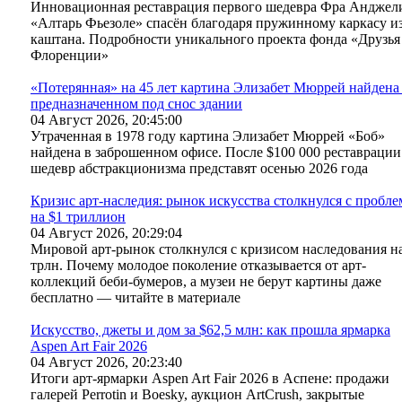
Инновационная реставрация первого шедевра Фра Анджел
«Алтарь Фьезоле» спасён благодаря пружинному каркасу и
каштана. Подробности уникального проекта фонда «Друзья
Флоренции»
«Потерянная» на 45 лет картина Элизабет Мюррей найдена
предназначенном под снос здании
04 Август 2026, 20:45:00
Утраченная в 1978 году картина Элизабет Мюррей «Боб»
найдена в заброшенном офисе. После $100 000 реставрации
шедевр абстракционизма представят осенью 2026 года
Кризис арт-наследия: рынок искусства столкнулся с пробл
на $1 триллион
04 Август 2026, 20:29:04
Мировой арт-рынок столкнулся с кризисом наследования н
трлн. Почему молодое поколение отказывается от арт-
коллекций беби-бумеров, а музеи не берут картины даже
бесплатно — читайте в материале
Искусство, джеты и дом за $62,5 млн: как прошла ярмарка
Aspen Art Fair 2026
04 Август 2026, 20:23:40
Итоги арт-ярмарки Aspen Art Fair 2026 в Аспене: продажи
галерей Perrotin и Boesky, аукцион ArtCrush, закрытые