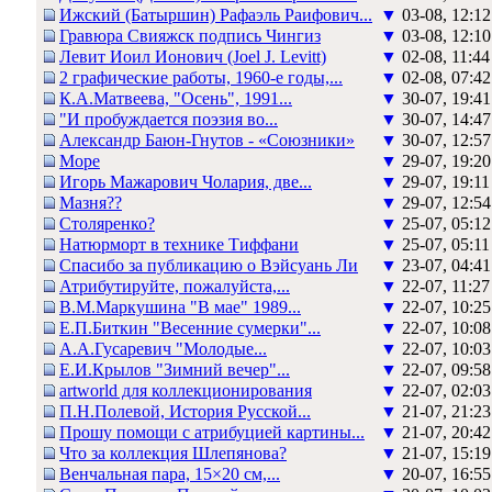
Ижский (Батыршин) Рафаэль Раифович...
▼
03-08, 12:12
Гравюра Свияжск подпись Чингиз
▼
03-08, 12:10
Левит Иоил Ионович (Joel J. Levitt)
▼
02-08, 11:44
2 графические работы, 1960-е годы,...
▼
02-08, 07:42
К.А.Матвеева, "Осень", 1991...
▼
30-07, 19:41
"И пробуждается поэзия во...
▼
30-07, 14:47
Александр Баюн-Гнутов - «Союзники»
▼
30-07, 12:57
Море
▼
29-07, 19:20
Игорь Мажарович Чолария, две...
▼
29-07, 19:11
Мазня??
▼
29-07, 12:54
Столяренко?
▼
25-07, 05:12
Натюрморт в технике Тиффани
▼
25-07, 05:11
Спасибо за публикацию о Вэйсуань Ли
▼
23-07, 04:41
Атрибутируйте, пожалуйста,...
▼
22-07, 11:27
В.М.Маркушина "В мае" 1989...
▼
22-07, 10:25
Е.П.Биткин "Весенние сумерки"...
▼
22-07, 10:08
А.А.Гусаревич "Молодые...
▼
22-07, 10:03
Е.И.Крылов "Зимний вечер"...
▼
22-07, 09:58
artworld для коллекционирования
▼
22-07, 02:03
П.Н.Полевой, История Русской...
▼
21-07, 21:23
Прошу помощи с атрибуцией картины...
▼
21-07, 20:42
Что за коллекция Шлепянова?
▼
21-07, 15:19
Венчальная пара, 15×20 см,...
▼
20-07, 16:55