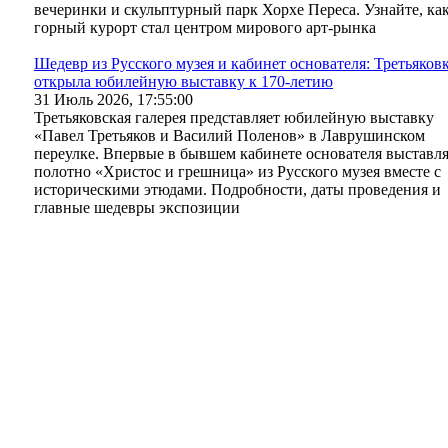
вечеринки и скульптурный парк Хорхе Переса. Узнайте, ка
горный курорт стал центром мирового арт-рынка
Шедевр из Русского музея и кабинет основателя: Третьяков
открыла юбилейную выставку к 170-летию
31 Июль 2026, 17:55:00
Третьяковская галерея представляет юбилейную выставку
«Павел Третьяков и Василий Поленов» в Лаврушинском
переулке. Впервые в бывшем кабинете основателя выставля
полотно «Христос и грешница» из Русского музея вместе с
историческими этюдами. Подробности, даты проведения и
главные шедевры экспозиции