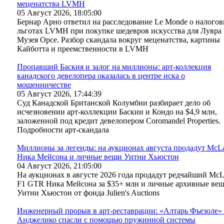
меценатства LVMH
05 Август 2026, 18:05:00
Бернар Арно ответил на расследование Le Monde о налого
льготах LVMH при покупке шедевров искусства для Лувра
Музея Орсе. Разбор скандала вокруг меценатства, картины
Кайботта и преемственности в LVMH
Пропавший Баския и залог на миллионы: арт-коллекция
канадского девелопера оказалась в центре иска о
мошенничестве
05 Август 2026, 17:44:39
Суд Канадской Британской Колумбии разбирает дело об
исчезновении арт-коллекции Баскии и Кондо на $4,9 млн,
заложенной под кредит девелопером Coromandel Properties.
Подробности арт-скандала
Миллионы за легенды: на аукционах августа продадут McL
Ника Мейсона и личные вещи Уитни Хьюстон
04 Август 2026, 21:05:00
На аукционах в августе 2026 года продадут редчайший McL
F1 GTR Ника Мейсона за $35+ млн и личные архивные ве
Уитни Хьюстон от фонда Julien's Auctions
Инженерный прорыв в арт-реставрации: «Алтарь Фьезоле»
Анджелико спасли с помощью пружинной системы