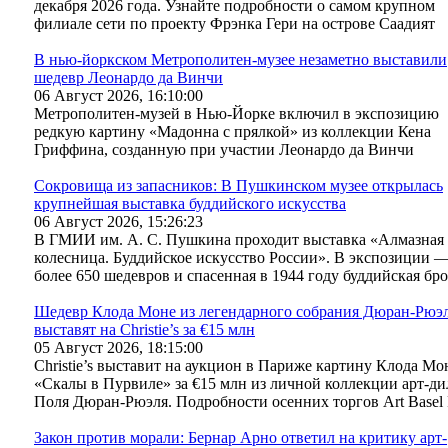
декабря 2026 года. Узнайте подробности о самом крупном
филиале сети по проекту Фрэнка Гери на острове Саадият
В нью-йоркском Метрополитен-музее незаметно выставили
шедевр Леонардо да Винчи
06 Август 2026, 16:10:00
Метрополитен-музей в Нью-Йорке включил в экспозицию
редкую картину «Мадонна с прялкой» из коллекции Кена
Гриффина, созданную при участии Леонардо да Винчи
Сокровища из запасников: В Пушкинском музее открылась
крупнейшая выставка буддийского искусства
06 Август 2026, 15:26:23
В ГМИИ им. А. С. Пушкина проходит выставка «Алмазная
колесница. Буддийское искусство России». В экспозиции 
более 650 шедевров и спасенная в 1944 году буддийская бр
Шедевр Клода Моне из легендарного собрания Дюран-Рюэ
выставят на Christie’s за €15 млн
05 Август 2026, 18:15:00
Christie’s выставит на аукцион в Париже картину Клода Мо
«Скалы в Пурвиле» за €15 млн из личной коллекции арт-ди
Поля Дюран-Рюэля. Подробности осенних торгов Art Basel 
Закон против морали: Бернар Арно ответил на критику арт-