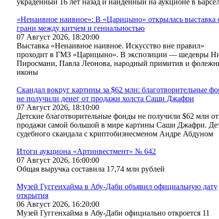
украденный 16 лет назад и найденный на аукционе в Барсе
«Ненаивное наивное»: В «Царицыно» открылась выставка 
грани между китчем и гениальностью
07 Август 2026, 18:20:00
Выставка «Ненаивное наивное. Искусство вне правил»
проходит в ГМЗ «Царицыно». В экспозиции — шедевры Н
Пиросмани, Павла Леонова, народный примитив и фолежн
иконы
Скандал вокруг картины за $62 млн: благотворительные ф
не получили денег от продажи холста Саши Джафри
07 Август 2026, 18:10:00
Детские благотворительные фонды не получили $62 млн от
продажи самой большой в мире картины Саши Джафри. Де
судебного скандала с криптобизнесменом Андре Абдуном
Итоги аукциона «Артинвестмент» № 642
07 Август 2026, 16:00:00
Общая выручка составила 17,74 млн рублей
Музей Гуггенхайма в Абу-Даби объявил официальную дату
открытия
06 Август 2026, 16:20:00
Музей Гуггенхайма в Абу-Даби официально откроется 11