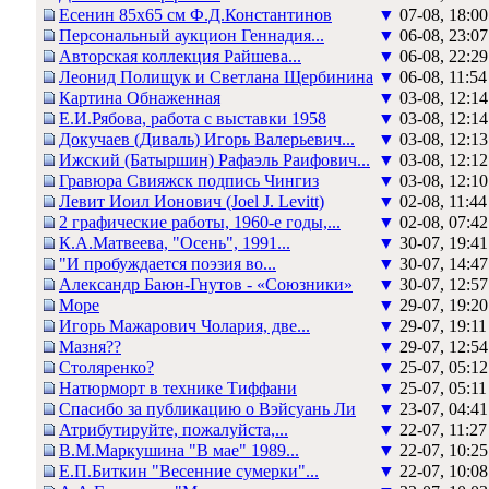
Есенин 85х65 см Ф.Д.Константинов
▼
07-08, 18:00
Персональный аукцион Геннадия...
▼
06-08, 23:07
Авторская коллекция Райшева...
▼
06-08, 22:29
Леонид Полищук и Светлана Щербинина
▼
06-08, 11:54
Картина Обнаженная
▼
03-08, 12:14
Е.И.Рябова, работа с выставки 1958
▼
03-08, 12:14
Докучаев (Диваль) Игорь Валерьевич...
▼
03-08, 12:13
Ижский (Батыршин) Рафаэль Раифович...
▼
03-08, 12:12
Гравюра Свияжск подпись Чингиз
▼
03-08, 12:10
Левит Иоил Ионович (Joel J. Levitt)
▼
02-08, 11:44
2 графические работы, 1960-е годы,...
▼
02-08, 07:42
К.А.Матвеева, "Осень", 1991...
▼
30-07, 19:41
"И пробуждается поэзия во...
▼
30-07, 14:47
Александр Баюн-Гнутов - «Союзники»
▼
30-07, 12:57
Море
▼
29-07, 19:20
Игорь Мажарович Чолария, две...
▼
29-07, 19:11
Мазня??
▼
29-07, 12:54
Столяренко?
▼
25-07, 05:12
Натюрморт в технике Тиффани
▼
25-07, 05:11
Спасибо за публикацию о Вэйсуань Ли
▼
23-07, 04:41
Атрибутируйте, пожалуйста,...
▼
22-07, 11:27
В.М.Маркушина "В мае" 1989...
▼
22-07, 10:25
Е.П.Биткин "Весенние сумерки"...
▼
22-07, 10:08