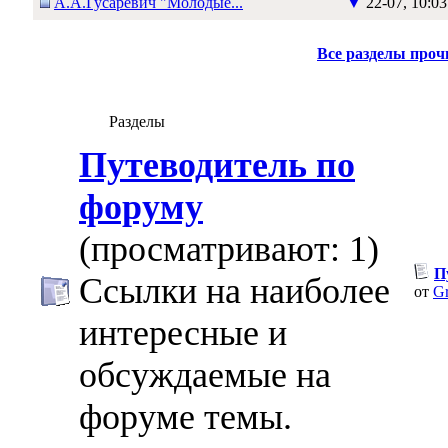
А.А.Гусаревич "Молодые...
▼
22-07, 10:03
Все разделы про
Разделы
Путеводитель по
форуму
(просматривают: 1)
П
Ссылки на наиболее
от
Gr
интересные и
обсуждаемые на
форуме темы.