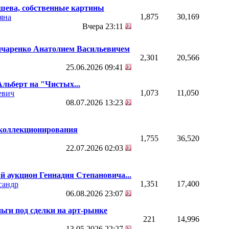
шева, собственные картины
1,875
30,169
яна
Вчера
23:11
ончаренко Анатолием Васильевичем
2,301
20,566
25.06.2026
09:41
льберт на "Чистых...
1,073
11,050
евич
08.07.2026
13:23
 коллекционирования
1,755
36,520
22.07.2026
02:03
 аукцион Геннадия Степановича...
1,351
17,400
сандр
06.08.2026
23:07
ьги под сделки на арт-рынке
221
14,996
13.05.2026
22:27