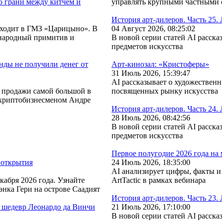
о грани между китчем и
управлять крупными частными
История арт-дилеров. Часть 25. 
оходит в ГМЗ «Царицыно». В
04 Август 2026, 08:25:02
народный примитив и
В новой серии статей AI расск
предметов искусства
нды не получили денег от
Арт-кинозал: «Кристоферы»
31 Июль 2026, 15:39:47
AI рассказывает о художествен
 продажи самой большой в
посвященных рынку искусства
 криптобизнесменом Андре
История арт-дилеров. Часть 24. 
28 Июль 2026, 08:42:56
В новой серии статей AI расск
предметов искусства
Первое полугодие 2026 года н
 открытия
24 Июль 2026, 18:35:00
AI анализирует цифры, факты 
кабря 2026 года. Узнайте
ArtTactic в рамках вебинара
нка Гери на острове Саадият
История арт-дилеров. Часть 23. 
 шедевр Леонардо да Винчи
21 Июль 2026, 17:10:00
В новой серии статей AI расск