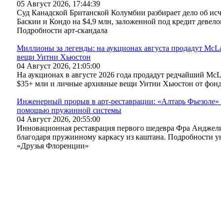
05 Август 2026, 17:44:39
Суд Канадской Британской Колумбии разбирает дело об ис
Баскии и Кондо на $4,9 млн, заложенной под кредит девелоп
Подробности арт-скандала
Миллионы за легенды: на аукционах августа продадут McL
вещи Уитни Хьюстон
04 Август 2026, 21:05:00
На аукционах в августе 2026 года продадут редчайший Mc
$35+ млн и личные архивные вещи Уитни Хьюстон от фонда 
Инженерный прорыв в арт-реставрации: «Алтарь Фьезоле»
помощью пружинной системы
04 Август 2026, 20:55:00
Инновационная реставрация первого шедевра Фра Анджели
благодаря пружинному каркасу из каштана. Подробности у
«Друзья Флоренции»