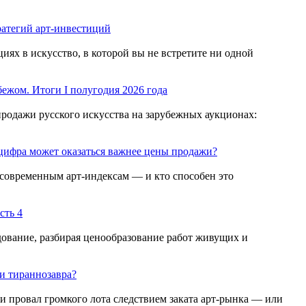
ратегий арт-инвестиций
иях в искусство, в которой вы не встретите ни одной
бежом. Итоги I полугодия 2026 года
родажи русского искусства на зарубежных аукционах:
 цифра может оказаться важнее цены продажи?
т современным арт-индексам — и кто способен это
сть 4
дование, разбирая ценообразование работ живущих и
и тираннозавра?
ли провал громкого лота следствием заката арт-рынка — или