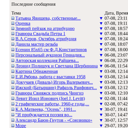
Последние сообщения
Тема
Дата, Врем
Татьяна Явишева, собственные...
▼
07-08, 23:11
Оценка
▼
07-08, 19:11
Зимний пейзаж на атрибуцию
▼
07-08, 18:57
Гравюра Свадьба Петра 1
▼
07-08, 18:44
В.А.Серов, Октябрь атрибуция
▼
07-08, 18:24
Данила мастер резьба
▼
07-08, 18:07
Есенин 85х65 см Ф.Д.Константинов
▼
07-08, 18:00
Персональный аукцион Геннадия...
▼
06-08, 23:07
Авторская коллекция Райшева...
▼
06-08, 22:29
Леонид Полищук и Светлана Щербинина
▼
06-08, 11:54
Картина Обнаженная
▼
03-08, 12:14
Е.И.Рябова, работа с выставки 1958
▼
03-08, 12:14
Докучаев (Диваль) Игорь Валерьевич...
▼
03-08, 12:13
Ижский (Батыршин) Рафаэль Раифович...
▼
03-08, 12:12
Гравюра Свияжск подпись Чингиз
▼
03-08, 12:10
Левит Иоил Ионович (Joel J. Levitt)
▼
02-08, 11:44
2 графические работы, 1960-е годы,...
▼
02-08, 07:42
К.А.Матвеева, "Осень", 1991...
▼
30-07, 19:41
"И пробуждается поэзия во...
▼
30-07, 14:47
Александр Баюн-Гнутов - «Союзники»
▼
30-07, 12:57
Море
▼
29-07, 19:20