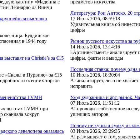
редкую картину «Мадонна с
предметов искусства
стии Леонардо да Винчи
Литература: Рон Антоско. 20 ст
 крупнейшая выставка
17 Июль 2026, 08:59:18
Удивительная книга об инвестиц
цифры
колесница. Буддийское
спасенная в 1944 году
Рынок русского искусства за ру
14 Июль 2026, 13:14:16
«Артинвестмент» анализирует п
ыставят на Christie’s за €15
цифры, факты и выводы
Последняя ставка: почему одна
не «Скалы в Пурвиле» за €15
10 Июль 2026, 18:30:04
одробности осенних торгов
AI анализирует, чего не хватае
исправить
т-меценатства LVMH
Уход художника и арт-рынок. Ча
07 Июль 2026, 11:51:12
овых льготах LVMH при
AI проводит собственное иссле
р скандала вокруг
ушедших авторов
H
Почему не купили сумку из кож
адского девелопера оказалась
03 Июль 2026, 23:29:35
AI размышляет о том, является 