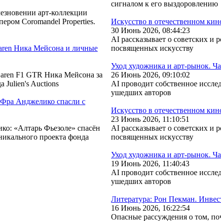
сигналом к его выздоровлению
чезновении арт-коллекции
ером Coromandel Properties.
Искусство в отечественном кин
30 Июнь 2026, 08:44:23
AI рассказывает о советских и
aren Ника Мейсона и личные
посвященных искусству
Уход художника и арт-рынок. Ча
Laren F1 GTR Ника Мейсона за
26 Июнь 2026, 09:10:02
Julien's Auctions
AI проводит собственное иссле
ушедших авторов
 Фра Анджелико спасли с
Искусство в отечественном кин
23 Июнь 2026, 11:10:51
ко: «Алтарь Фьезоле» спасён
AI рассказывает о советских и
никального проекта фонда
посвященных искусству
Уход художника и арт-рынок. Ча
19 Июнь 2026, 11:40:43
AI проводит собственное иссле
ушедших авторов
Литература: Рон Пекман. Инвес
16 Июнь 2026, 16:22:54
Опасные рассуждения о том, по