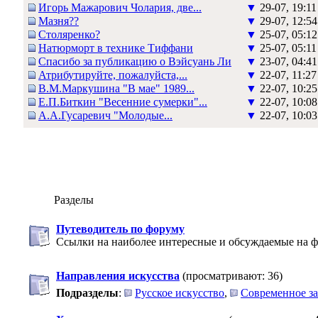
Игорь Мажарович Чолария, две...
▼
29-07, 19:11
Мазня??
▼
29-07, 12:54
Столяренко?
▼
25-07, 05:12
Натюрморт в технике Тиффани
▼
25-07, 05:11
Спасибо за публикацию о Вэйсуань Ли
▼
23-07, 04:41
Атрибутируйте, пожалуйста,...
▼
22-07, 11:27
В.М.Маркушина "В мае" 1989...
▼
22-07, 10:25
Е.П.Биткин "Весенние сумерки"...
▼
22-07, 10:08
А.А.Гусаревич "Молодые...
▼
22-07, 10:03
Разделы
Путеводитель по форуму
Ссылки на наиболее интересные и обсуждаемые на ф
Направления искусства
(просматривают: 36)
Подразделы
:
Русское искусство
,
Современное за