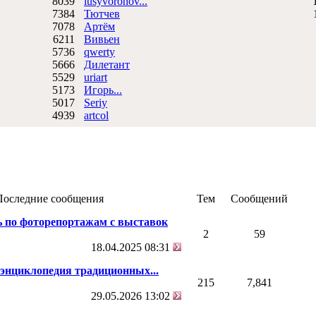
8039
lusyvoronov...
1
7384
Тютчев
7078
Артём
6211
Вивьен
5736
qwerty
5666
Дилетант
5529
uriart
5173
Игорь...
5017
Seriy
4939
artcol
Последние сообщения
Тем
Сообщений
ь по фоторепортажам с выставок
2
59
18.04.2025
08:31
 энциклопедия традиционных...
215
7,841
29.05.2026
13:02