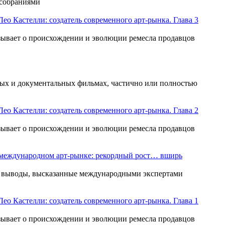
 собраниями
Лео Кастелли: создатель современного арт-рынка. Глава 3
азывает о происхождении и эволюции ремесла продавцов
ных и документальных фильмах, частично или полностью
Лео Кастелли: создатель современного арт-рынка. Глава 2
азывает о происхождении и эволюции ремесла продавцов
а международном арт-рынке: рекордный рост… вширь
и выводы, высказанные международными экспертами
Лео Кастелли: создатель современного арт-рынка. Глава 1
азывает о происхождении и эволюции ремесла продавцов