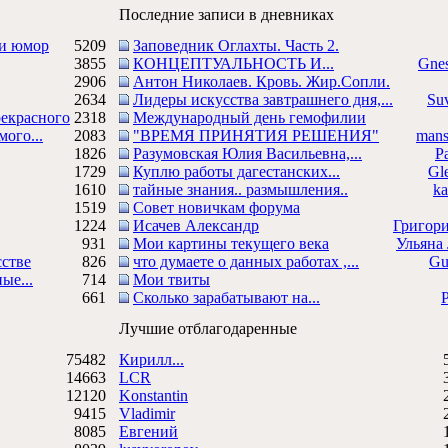
Последние записи в дневниках
 и юмор
5209
Заповедник Оглахты. Часть 2.
3855
КОНЦЕПТУАЛЬНОСТЬ И...
Gnes
2906
Антон Николаев. Кровь. Жир.Сопли.
2634
Лидеры искусства завтрашнего дня,...
Suv
рекрасного
2318
Международный день гемофилии
мого...
2083
"ВРЕМЯ ПРИНЯТИЯ РЕШЕНИЯ"
mans
1826
Разумовская Юлия Васильевна,...
Р
1729
Куплю работы дагестанских...
Gl
1610
тайные знания.. размышления..
ka
1519
Совет новичкам форума
1224
Исачев Александр
Григор
931
Мои картины текущего века
Ульян
сстве
826
что думаете о данных работах ,...
Gu
ые...
714
Мои твиты
661
Сколько зарабатывают на...
Лучшие отблагодаренные
75482
Кирилл...
5
14663
LCR
3
12120
Konstantin
2
9415
Vladimir
2
8085
Евгений
1