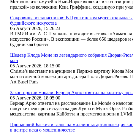
Метрополитен-музей в Нью-Йорке включил в экспозицию 
прялкой» из коллекции Кена Гриффина, созданную при уча
Сокровища из запасников: В Пушкинском музее открылась
буддийского искусства
06 Август 2026, 15:26:23
В ГМИИ им. А. С. Пушкина проходит выставка «Алмазная 
искусство России». В экспозиции — более 650 шедевров и 
буддийская бронза
Шедевр Клода Моне из легендарного собрания Дюран-Рюэля в
млн
05 Август 2026, 18:15:00
Christie’s выставит на аукцион в Париже картину Клода Мо
млн из личной коллекции арт-дилера Поля Дюран-Рюэля. П
Art Basel Paris
Закон против морали: Бернар Арно ответил на критику ар
05 Август 2026, 18:05:00
Бернар Арно ответил на расследование Le Monde о налог
покупке шедевров искусства для Лувра и Музея Орсе. Разбо
меценатства, картины Кайботта и преемственности в LVM
Пропавший Баския и залог на миллионы: арт-коллекция кан
в центре иска о мошенничестве