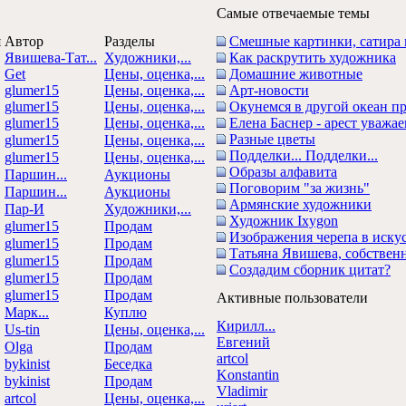
Самые отвечаемые темы
я
Автор
Разделы
Смешные картинки, сатира
Явишева-Тат...
Художники,...
Как раскрутить художника
Get
Цены, оценка,...
Домашние животные
glumer15
Цены, оценка,...
Арт-новости
glumer15
Цены, оценка,...
Окунемся в другой океан п
glumer15
Цены, оценка,...
Елена Баснер - арест уважае
Разные цветы
glumer15
Цены, оценка,...
Подделки... Подделки...
glumer15
Цены, оценка,...
Образы алфавита
Паршин...
Аукционы
Поговорим "за жизнь"
Паршин...
Аукционы
Армянские художники
Пар-И
Художники,...
Художник Ixygon
glumer15
Продам
Изображения черепа в иску
glumer15
Продам
Татьяна Явишева, собственн
glumer15
Продам
Создадим сборник цитат?
glumer15
Продам
glumer15
Продам
Активные пользователи
Марк...
Куплю
Кирилл...
Us-tin
Цены, оценка,...
Евгений
Olga
Продам
artcol
bykinist
Беседка
Konstantin
bykinist
Продам
Vladimir
artcol
Цены, оценка,...