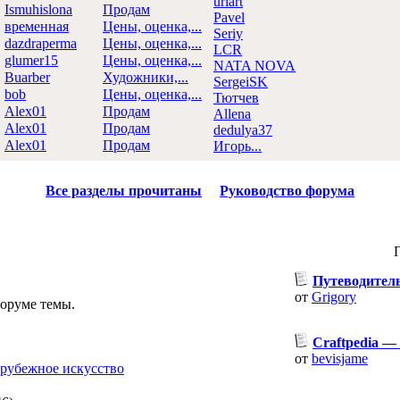
uriart
Ismuhislona
Продам
Pavel
временная
Цены, оценка,...
Seriy
dazdraperma
Цены, оценка,...
LCR
glumer15
Цены, оценка,...
NATA NOVA
Buarber
Художники,...
SergeiSK
bob
Цены, оценка,...
Тютчев
Alex01
Продам
Allena
Alex01
Продам
dedulya37
Alex01
Продам
Игорь...
Все разделы прочитаны
Руководство форума
Путеводител
от
Grigory
оруме темы.
Craftpedia —
от
bevisjame
рубежное искусство