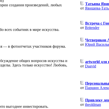
46)
Татьяна Яви
тории создания произведений, любых
от
Явишева-Тать
Встреча с Г
от
Britender
о всех событиях в мире искусства.
Четвериков А
от
Юрий Василь
я — в фотоотчетах участников форума.
Обсуждение общих вопросов искусства и
artworld для
зделы. Здесь только искусство! Любовь,
от
Daavid
Персональный
от
Паршин Алек
Привлеку ден
от
theoldman
что выгоднее инвестировать.