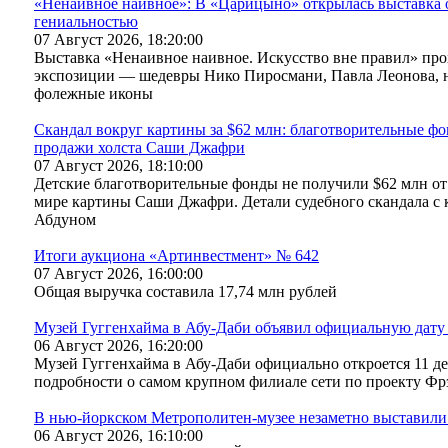
«Ненаивное наивное»: В «Царицыно» открылась выставка 
гениальностью
07 Август 2026, 18:20:00
Выставка «Ненаивное наивное. Искусство вне правил» пр
экспозиции — шедевры Нико Пиросмани, Павла Леонова, 
фолежные иконы
Скандал вокруг картины за $62 млн: благотворительные фо
продажи холста Саши Джафри
07 Август 2026, 18:10:00
Детские благотворительные фонды не получили $62 млн от
мире картины Саши Джафри. Детали судебного скандала с
Абдуном
Итоги аукциона «Артинвестмент» № 642
07 Август 2026, 16:00:00
Общая выручка составила 17,74 млн рублей
Музей Гуггенхайма в Абу-Даби объявил официальную дату
06 Август 2026, 16:20:00
Музей Гуггенхайма в Абу-Даби официально откроется 11 де
подробности о самом крупном филиале сети по проекту Фрэ
В нью-йоркском Метрополитен-музее незаметно выставили
06 Август 2026, 16:10:00