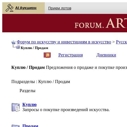
AI Аукцион
Прием лотов
Форум по искусству и инвестициям в искусство
>
Русс
Куплю / Продам
English
| Русский
Регистрация
Дневники
Куплю / Продам
Предложения о продаже и покупке произ
Подразделы
: Куплю / Продам
Разделы
Куплю
Запросы о покупке произведений искусства.
Продам