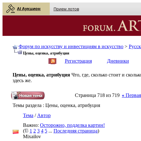
AI Аукцион
Прием лотов
Форум по искусству и инвестициям в искусство
>
Русс
Цены, оценка, атрибуция
English
| Русский
Регистрация
Дневники
Цены, оценка, атрибуция
Что, где, сколько стоит и скол
здесь же.
Страница 718 из 719
«
Первая
Темы раздела
: Цены, оценка, атрибуция
Тема
/
Автор
Важно:
Осторожно, подделка картин!
(
1
2
3
4
5
...
Последняя страница
)
Mixailov