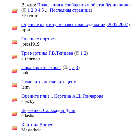
Важно:
Пожелания к сообщениям об атрибуции живо
(
1
2
3
4
5
...
Последняя страница
)
Евгений
Оцените картину: неизвестный художник, 2005-2007
(
ирина
Оцените портрет
jores1919
Три картины Г.В.Тeпцoва
(
1
2
)
Сталевар
Пара картин "море"
(
1
2
3
)
bold
Помогите определить цену
lerm
Оцените плиз... Картина А.Д. Гончарова
chacky
Керамика. Сальвадор Дали
Glasha
Картина Borner
Masterkey