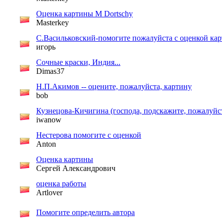
Оценка картины M Dortschy
Masterkey
С.Васильковский-помогите пожалуйста с оценкой ка
игорь
Сочные краски, Индия...
Dimas37
Н.П.Акимов -- оцените, пожалуйста, картину
bob
Кузнецова-Кичигина (господа, подскажите, пожалуйс
iwanow
Нестерова помогите с оценкой
Anton
Оценка картины
Сергей Александрович
оценка работы
Artlover
Помогите определить автора