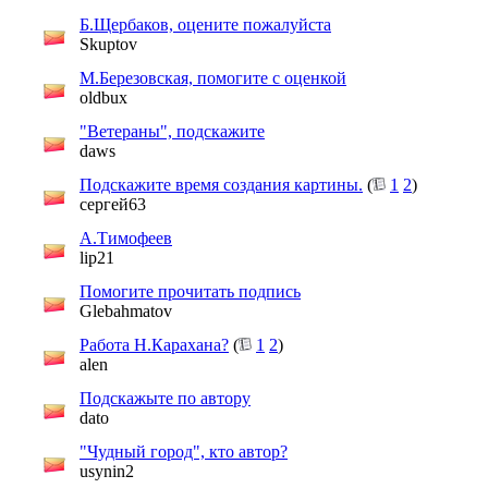
Б.Щербаков, оцените пожалуйста
Skuptov
М.Березовская, помогите с оценкой
oldbux
"Ветераны", подскажите
daws
Подскажите время создания картины.
(
1
2
)
сергей63
А.Тимофеев
lip21
Помогите прочитать подпись
Glebahmatov
Работа Н.Карахана?
(
1
2
)
alen
Подскажыте по автору
dato
"Чудный город", кто автор?
usynin2