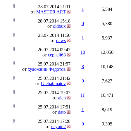
28.07.2014
21:11
1
5,584
от
MASTER ART
28.07.2014
15:18
0
5,380
от
oldbux
28.07.2014
11:50
1
5,937
от
daws
26.07.2014
09:47
10
12,050
от
сергей63
25.07.2014
21:57
8
10,148
от
художник Федотов
25.07.2014
21:42
0
7,627
от
Glebahmatov
25.07.2014
19:07
11
16,471
от
alen
25.07.2014
17:51
1
8,619
от
dato
25.07.2014
17:28
0
9,395
от
usynin2