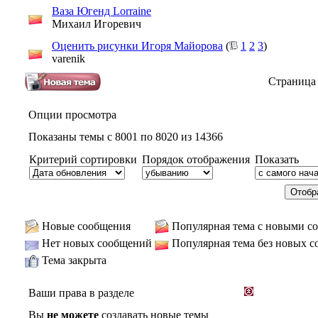
Ваза Югенд Lorraine
Михаил Игоревич
Оценить рисунки Игоря Майорова
(
1
2
3
)
varenik
Страница 
Опции просмотра
Показаны темы с 8001 по 8020 из 14366
Критерий сортировки
Порядок отображения
Показать
Новые сообщения
Популярная тема с новыми с
Нет новых сообщений
Популярная тема без новых 
Тема закрыта
Ваши права в разделе
Вы
не можете
создавать новые темы