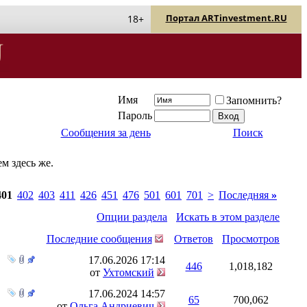
Портал ARTinvestment.RU
18+
Имя
Запомнить?
Пароль
Сообщения за день
Поиск
м здесь же.
401
402
403
411
426
451
476
501
601
701
>
Последняя
»
Опции раздела
Искать в этом разделе
Последние сообщения
Ответов
Просмотров
17.06.2026
17:14
446
1,018,182
от
Ухтомский
17.06.2024
14:57
65
700,062
от
Ольга Андриевич