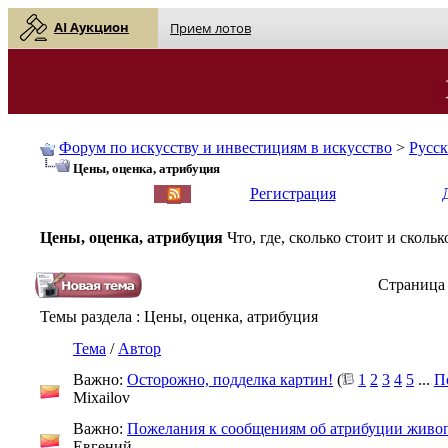
AI Аукцион
Прием лотов
Форум по искусству и инвестициям в искусство
>
Русс
Цены, оценка, атрибуция
English
| Русский
Регистрация
Цены, оценка, атрибуция
Что, где, сколько стоит и скол
Страница 
Темы раздела
: Цены, оценка, атрибуция
Тема
/
Автор
Важно:
Осторожно, подделка картин!
(
1
2
3
4
5
...
П
Mixailov
Важно:
Пожелания к сообщениям об атрибуции живо
Евгений