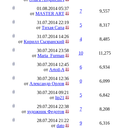
01.08.2014
05:37
7
9,557
от
MASTER ART
31.07.2014
22:19
5
8,317
от
Тихая Сапа
31.07.2014
14:26
4
8,485
от
Кирилл Сызранский
30.07.2014
23:58
10
11,275
от
Maria_Furman
30.07.2014
12:45
6
6,934
от
Artoil-A
30.07.2014
12:36
0
6,099
от
Александр Орлов
30.07.2014
09:21
5
6,842
от
lip21
29.07.2014
22:38
7
8,208
от
художник Федотов
28.07.2014
21:22
9
6,316
от
dato