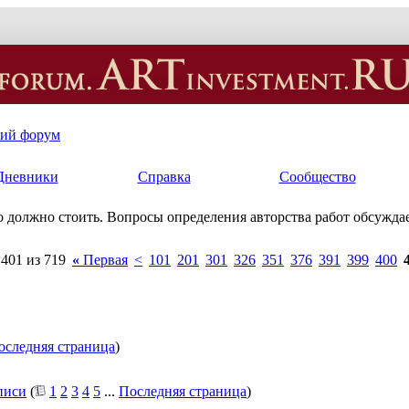
кий форум
Дневники
Справка
Сообщество
ько должно стоить. Вопросы определения авторства работ обсуждае
401 из 719
«
Первая
<
101
201
301
326
351
376
391
399
400
оследняя страница
)
писи
(
1
2
3
4
5
...
Последняя страница
)