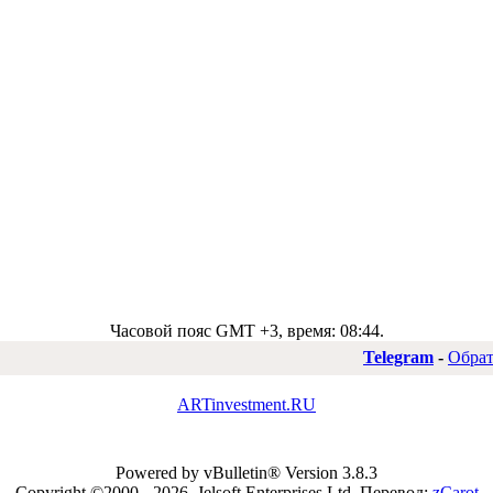
Часовой пояс GMT +3, время:
08:44
.
Telegram
-
Обрат
ARTinvestment.RU
Powered by vBulletin® Version 3.8.3
Copyright ©2000 - 2026, Jelsoft Enterprises Ltd.
Перевод:
zCarot