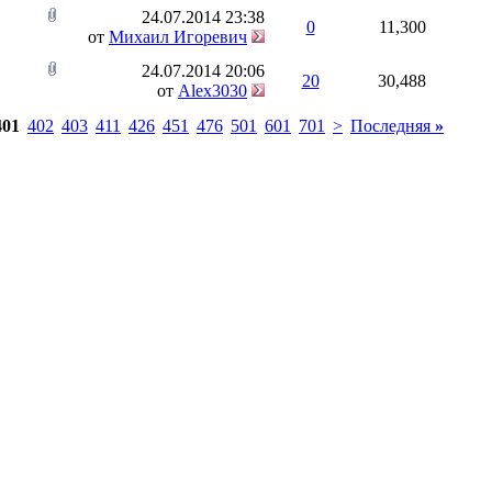
24.07.2014
23:38
0
11,300
от
Михаил Игоревич
24.07.2014
20:06
20
30,488
от
Alex3030
401
402
403
411
426
451
476
501
601
701
>
Последняя
»