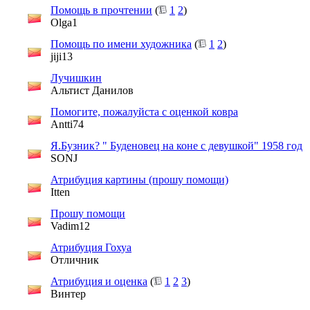
Помощь в прочтении
(
1
2
)
Olga1
Помощь по имени художника
(
1
2
)
jiji13
Лучишкин
Альтист Данилов
Помогите, пожалуйста с оценкой ковра
Antti74
Я.Бузник? " Буденовец на коне с девушкой" 1958 год
SONJ
Атрибуция картины (прошу помощи)
Itten
Прошу помощи
Vadim12
Атрибуция Гохуа
Отличник
Атрибуция и оценка
(
1
2
3
)
Винтер