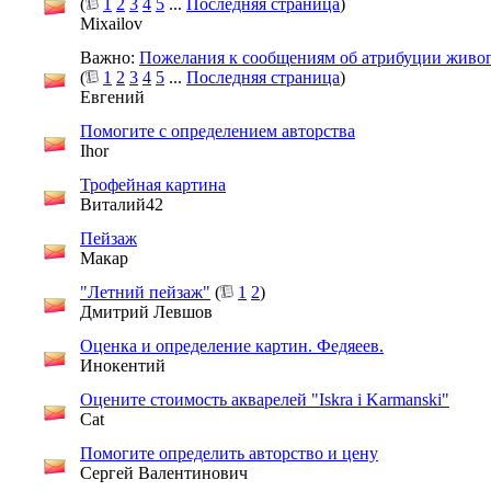
(
1
2
3
4
5
...
Последняя страница
)
Mixailov
Важно:
Пожелания к сообщениям об атрибуции живо
(
1
2
3
4
5
...
Последняя страница
)
Евгений
Помогите с определением авторства
Ihor
Трофейная картина
Виталий42
Пейзаж
Макар
"Летний пейзаж"
(
1
2
)
Дмитрий Левшов
Оценка и определение картин. Федяеев.
Инокентий
Оцените стоимость акварелей "Iskra i Karmanski"
Cat
Помогите определить авторство и цену
Сергей Валентинович