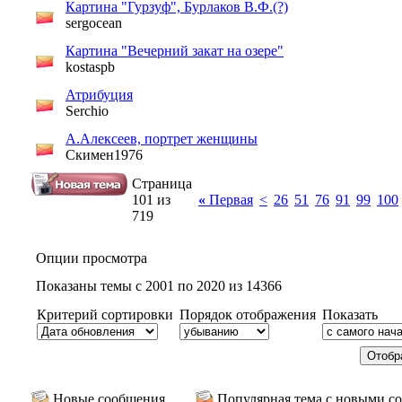
Картина "Гурзуф", Бурлаков В.Ф.(?)
sergocean
Картина "Вечерний закат на озере"
kostaspb
Атрибуция
Serchio
А.Алексеев, портрет женщины
Скимен1976
Страница
101 из
«
Первая
<
26
51
76
91
99
100
719
Опции просмотра
Показаны темы с 2001 по 2020 из 14366
Критерий сортировки
Порядок отображения
Показать
Новые сообщения
Популярная тема с новыми с