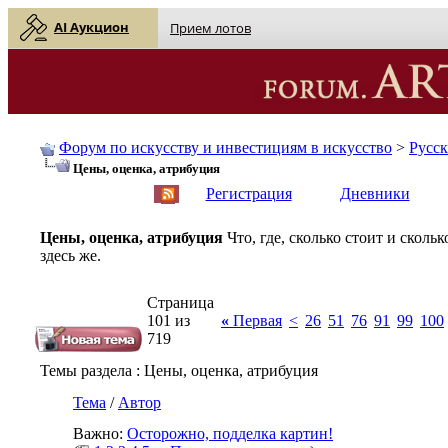
AI Аукцион
Прием лотов
Форум по искусству и инвестициям в искусство
>
Русс
Цены, оценка, атрибуция
English
| Русский
Регистрация
Дневники
Цены, оценка, атрибуция
Что, где, сколько стоит и скол
здесь же.
Страница
101 из
«
Первая
<
26
51
76
91
99
100
719
Темы раздела
: Цены, оценка, атрибуция
Тема
/
Автор
Важно:
Осторожно, подделка картин!