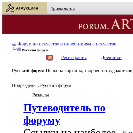
AI Аукцион
Прием лотов
Форум по искусству и инвестициям в искусство
Русский форум
English
| Русский
Регистрация
Дневники
Русский форум
Цены на картины, творчество художников,
Подразделы
: Русский форум
Разделы
Путеводитель по
форуму
Ссылки на наиболее