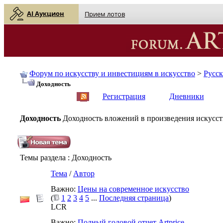
AI Аукцион
Прием лотов
Форум по искусству и инвестициям в искусство
>
Русс
Доходность
English
| Русский
Регистрация
Дневники
Доходность
Доходность вложений в произведения искусств
Темы раздела
: Доходность
Тема
/
Автор
Важно:
Цены на современное искусство
(
1
2
3
4
5
...
Последняя страница
)
LCR
Важно:
Полный годовой отчет Artprice