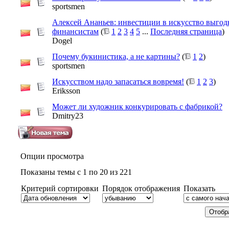
sportsmen
Алексей Ананьев: инвестиции в искусство выгод
финансистам
(
1
2
3
4
5
...
Последняя страница
)
Dogel
Почему букинистика, а не картины?
(
1
2
)
sportsmen
Искусством надо запасаться вовремя!
(
1
2
3
)
Eriksson
Может ли художник конкурировать с фабрикой?
Dmitry23
Опции просмотра
Показаны темы с 1 по 20 из 221
Критерий сортировки
Порядок отображения
Показать