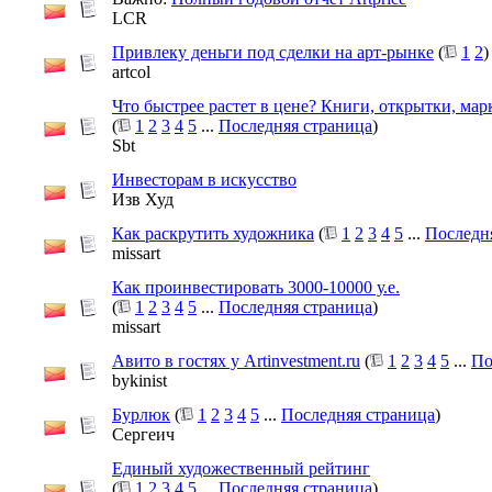
LCR
Привлеку деньги под сделки на арт-рынке
(
1
2
)
artcol
Что быстрее растет в цене? Книги, открытки, ма
(
1
2
3
4
5
...
Последняя страница
)
Sbt
Инвесторам в искусство
Изв Худ
Как раскрутить художника
(
1
2
3
4
5
...
Последн
missart
Как проинвестировать 3000-10000 у.е.
(
1
2
3
4
5
...
Последняя страница
)
missart
Авито в гостях у Artinvestment.ru
(
1
2
3
4
5
...
По
bykinist
Бурлюк
(
1
2
3
4
5
...
Последняя страница
)
Сергеич
Единый художественный рейтинг
(
1
2
3
4
5
...
Последняя страница
)