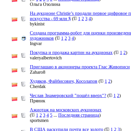
Ольга Озолина
На аукционе Christie’s продали первое цифровое 
искусства - 69 млн $
(
1
2
3
4
)
bykinist
Создана программа-робот для оценки произведе
художников
(
1
2
3
4
)
Ingvar
Покупка и продажа картин на аукционах
(
1
2
)
valeryalbertovich
Приглашаю в акционеры проекта Глас Живописи
Zaharo8
Худяков, Файбисович, Косолапов
(
1
2
)
Cherdak
Чеслав Знамеровский "пошёл вверх"?
(
1
2
)
Пряник
Ажиотаж на московских аукционах
(
1
2
3
4
5
...
Последняя страница
)
sportsmen
В США раскупили почти все золото
(
1
2
3
)