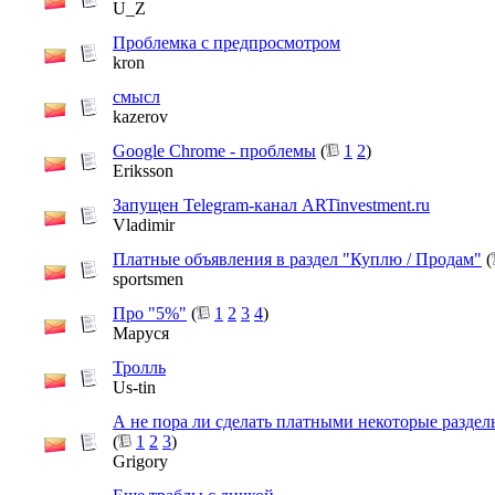
U_Z
Проблемка с предпросмотром
kron
смысл
kazerov
Google Chrome - проблемы
(
1
2
)
Eriksson
Запущен Telegram-канал ARTinvestment.ru
Vladimir
Платные объявления в раздел "Куплю / Продам"
(
sportsmen
Про "5%"
(
1
2
3
4
)
Маруся
Тролль
Us-tin
А не пора ли сделать платными некоторые разде
(
1
2
3
)
Grigory