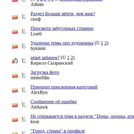
Admin
Раздел Больше мёртв, чем жив?
скиф
Просмотр забугорных страниц
Learti
Удаление темы про художника
(
1
2
)
bykinist
uriart забанен?
(
1
2
)
Кирилл Сызранский
Загрузка фото
misterfilin
Принцип присвоения категорий
AlexRyn
Сообщение об ошибке
Alehawk
Не открывается тема в разделе "Цены, оценка, ат
kron
"Город, страна" в профиле