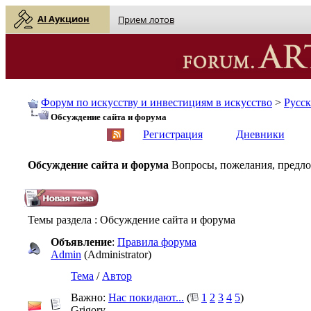
AI Аукцион
Прием лотов
Форум по искусству и инвестициям в искусство
>
Русс
Обсуждение сайта и форума
English
| Русский
Регистрация
Дневники
Обсуждение сайта и форума
Вопросы, пожелания, предлож
Темы раздела
: Обсуждение сайта и форума
Объявление
:
Правила форума
Admin
(Administrator)
Тема
/
Автор
Важно:
Нас покидают...
(
1
2
3
4
5
)
Grigory