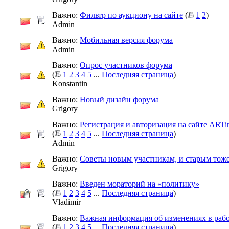
Важно:
Фильтр по аукциону на сайте
(
1
2
)
Admin
Важно:
Мобильная версия форума
Admin
Важно:
Опрос участников форума
(
1
2
3
4
5
...
Последняя страница
)
Konstantin
Важно:
Новый дизайн форума
Grigory
Важно:
Регистрация и авторизация на сайте ARTi
(
1
2
3
4
5
...
Последняя страница
)
Admin
Важно:
Советы новым участникам, и старым тоже
Grigory
Важно:
Введен мораторий на «политику»
(
1
2
3
4
5
...
Последняя страница
)
Vladimir
Важно:
Важная информация об изменениях в раб
(
1
2
3
4
5
...
Последняя страница
)