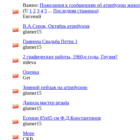
Важно:
Пожелания к сообщениям об атрибуции живо
(
1
2
3
4
5
...
Последняя страница
)
Евгений
В.А.Серов, Октябрь атрибуция
glumer15
Гравюра Свадьба Петра 1
glumer15
2 графические работы, 1960-е годы, Грузия?
mileva
Оценка
Get
Зимний пейзаж на атрибуцию
glumer15
Данила мастер резьба
glumer15
Есенин 85х65 см Ф.Д.Константинов
glumer15
Море
СКВ