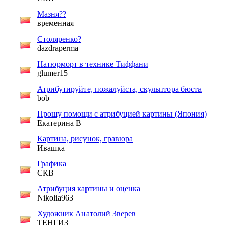
Мазня??
временная
Столяренко?
dazdraperma
Натюрморт в технике Тиффани
glumer15
Атрибутируйте, пожалуйста, скульптора бюста
bob
Прошу помощи с атрибуцией картины (Япония)
Екатерина В
Картина, рисунок, гравюра
Ивашка
Графика
СКВ
Атрибуция картины и оценка
Nikolia963
Художник Анатолий Зверев
ТЕНГИЗ