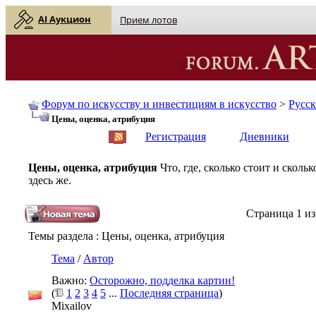
AI Аукцион
Прием лотов
Форум по искусству и инвестициям в искусство
>
Русс
Цены, оценка, атрибуция
English
| Русский
Регистрация
Дневники
Цены, оценка, атрибуция
Что, где, сколько стоит и скол
здесь же.
Страница 1 из
Темы раздела
: Цены, оценка, атрибуция
Тема
/
Автор
Важно:
Осторожно, подделка картин!
(
1
2
3
4
5
...
Последняя страница
)
Mixailov