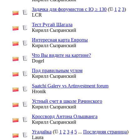
Задачка для форумистов с IQ ≥ 130
(
1
2
3
)
LCR
Тест Ругай Шагала
Кирилл Сызранский
Интересная карта Европы
Кирилл Сызранский
Что Вы видите на картине?
Dogel
Под правильным углом
Кирилл Сызранский
Saatchi Galery vs Artinvestment forum
Hronik
Устный счет в школе Рачинского
Кирилл Сызранский
Кроссворд Антона Ольшванга
Кирилл Сызранский
Угадайка
(
1
2
3
4
5
...
Последняя страница
)
Laura