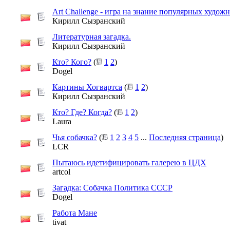
Art Challenge - игра на знание популярных худож
Кирилл Сызранский
Литературная загадка.
Кирилл Сызранский
Кто? Кого?
(
1
2
)
Dogel
Картины Хогвартса
(
1
2
)
Кирилл Сызранский
Кто? Где? Когда?
(
1
2
)
Laura
Чья собачка?
(
1
2
3
4
5
...
Последняя страница
)
LCR
Пытаюсь идетифицировать галерею в ЦДХ
artcol
Загадка: Собачка Политика СССР
Dogel
Работа Мане
tivat