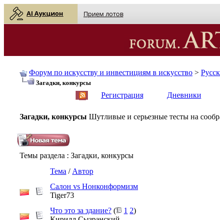
AI Аукцион
Прием лотов
Форум по искусству и инвестициям в искусство
>
Русс
Загадки, конкурсы
English
| Русский
Регистрация
Дневники
Загадки, конкурсы
Шутливые и серьезные тесты на сообра
Темы раздела
: Загадки, конкурсы
Тема
/
Автор
Салон vs Нонконформизм
Tiger73
Что это за здание?
(
1
2
)
Кирилл Сызранский