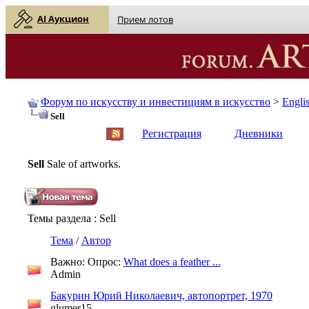
AI Аукцион
Прием лотов
Форум по искусству и инвестициям в искусство
>
Engli
Sell
English
| Русский
Регистрация
Дневники
Sell
Sale of artworks.
Темы раздела
: Sell
Тема
/
Автор
Важно: Опрос:
What does a feather ...
Admin
Бакурин Юрий Николаевич, автопортрет, 1970
glumer15