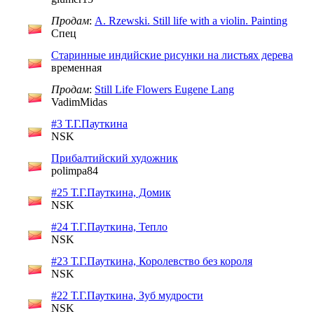
Продам
:
A. Rzewski. Still life with a violin. Painting
Спец
Старинные индийские рисунки на листьях дерева
временная
Продам
:
Still Life Flowers Eugene Lang
VadimMidas
#3 Т.Г.Пауткина
NSK
Прибалтийский художник
polimpa84
#25 Т.Г.Пауткина, Домик
NSK
#24 Т.Г.Пауткина, Тепло
NSK
#23 Т.Г.Пауткина, Королевство без короля
NSK
#22 Т.Г.Пауткина, Зуб мудрости
NSK