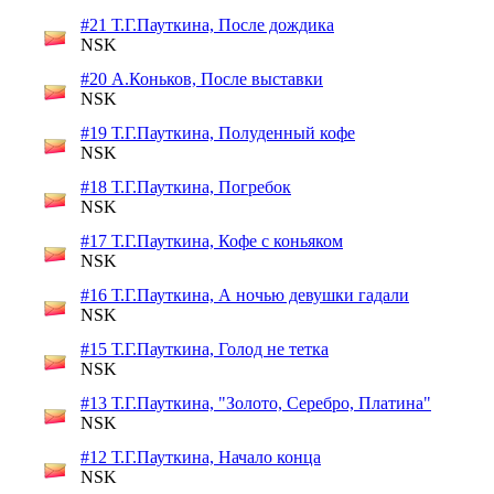
#21 Т.Г.Пауткина, После дождика
NSK
#20 А.Коньков, После выставки
NSK
#19 Т.Г.Пауткина, Полуденный кофе
NSK
#18 Т.Г.Пауткина, Погребок
NSK
#17 Т.Г.Пауткина, Кофе с коньяком
NSK
#16 Т.Г.Пауткина, А ночью девушки гадали
NSK
#15 Т.Г.Пауткина, Голод не тетка
NSK
#13 Т.Г.Пауткина, "Золото, Серебро, Платина"
NSK
#12 Т.Г.Пауткина, Начало конца
NSK