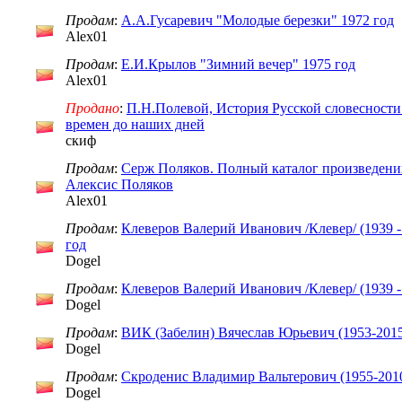
Продам
:
А.А.Гусаревич "Молодые березки" 1972 год
Alex01
Продам
:
Е.И.Крылов "Зимний вечер" 1975 год
Alex01
Продано
:
П.Н.Полевой, История Русской словесности
времен до наших дней
скиф
Продам
:
Серж Поляков. Полный каталог произведений, 
Алексис Поляков
Alex01
Продам
:
Клеверов Валерий Иванович /Клевер/ (1939 -
год
Dogel
Продам
:
Клеверов Валерий Иванович /Клевер/ (1939 -
Dogel
Продам
:
ВИК (Забелин) Вячеслав Юрьевич (1953-2015)
Dogel
Продам
:
Скроденис Владимир Вальтерович (1955-2010
Dogel