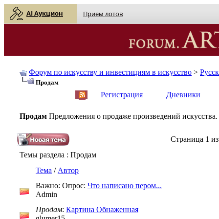
AI Аукцион
Прием лотов
Форум по искусству и инвестициям в искусство
>
Русс
Продам
English
| Русский
Регистрация
Дневники
Продам
Предложения о продаже произведений искусства.
Страница 1 из
Темы раздела
: Продам
Тема
/
Автор
Важно: Опрос:
Что написано пером...
Admin
Продам
:
Картина Обнаженная
glumer15