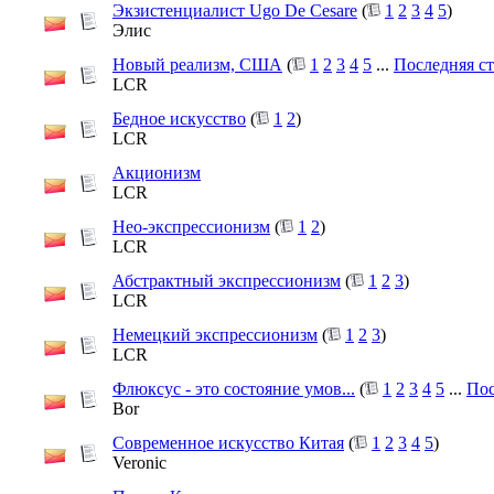
Экзистенциалист Ugo De Cesare
(
1
2
3
4
5
)
Элис
Новый реализм, США
(
1
2
3
4
5
...
Последняя с
LCR
Бедное искусство
(
1
2
)
LCR
Акционизм
LCR
Нео-экспрессионизм
(
1
2
)
LCR
Абстрактный экспрессионизм
(
1
2
3
)
LCR
Немецкий экспрессионизм
(
1
2
3
)
LCR
Флюксус - это состояние умов...
(
1
2
3
4
5
...
Пос
Bor
Современное искусство Китая
(
1
2
3
4
5
)
Veronic