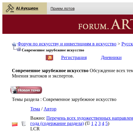
AI Аукцион
Прием лотов
Форум по искусству и инвестициям в искусство
>
Русс
Современное зарубежное искусство
English
| Русский
Регистрация
Дневники
Современное зарубежное искусство
Обсуждение всех те
Мнения знатоков и экспертов.
Темы раздела
: Современное зарубежное искусство
Тема
/
Автор
Важно:
Перечень всех художественных направлен
года (содержание раздела)
(
1
2
3
4
5
)
LCR