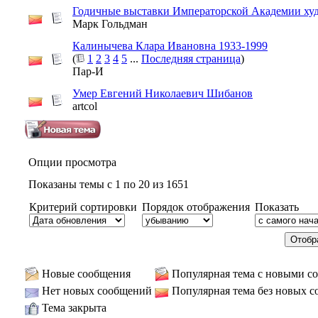
Годичные выставки Императорской Академии ху
Марк Гольдман
Калинычева Клара Ивановна 1933-1999
(
1
2
3
4
5
...
Последняя страница
)
Пар-И
Умер Евгений Николаевич Шибанов
artcol
Опции просмотра
Показаны темы с 1 по 20 из 1651
Критерий сортировки
Порядок отображения
Показать
Новые сообщения
Популярная тема с новыми с
Нет новых сообщений
Популярная тема без новых 
Тема закрыта