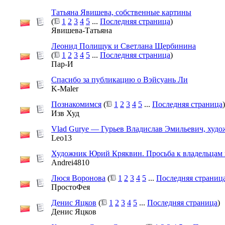
Татьяна Явишева, собственные картины
(
1
2
3
4
5
...
Последняя страница
)
Явишева-Татьяна
Леонид Полищук и Светлана Щербинина
(
1
2
3
4
5
...
Последняя страница
)
Пар-И
Спасибо за публикацию о Вэйсуань Ли
K-Maler
Познакомимся
(
1
2
3
4
5
...
Последняя страница
)
Изв Худ
Vlad Gurye — Гурьев Владислав Эмильевич, худ
Leo13
Художник Юрий Кряквин. Просьба к владельцам 
Andrei4810
Люся Воронова
(
1
2
3
4
5
...
Последняя страниц
ПростоФея
Денис Яцков
(
1
2
3
4
5
...
Последняя страница
)
Денис Яцков