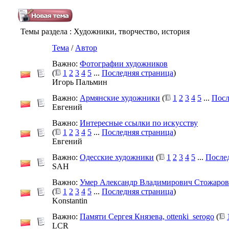
Темы раздела
: Художники, творчество, история
Тема
/
Автор
Важно:
Фотографии художников
(
1
2
3
4
5
...
Последняя страница
)
Игорь Пальмин
Важно:
Армянские художники
(
1
2
3
4
5
...
Посл
Евгений
Важно:
Интересные ссылки по искусству
(
1
2
3
4
5
...
Последняя страница
)
Евгений
Важно:
Одесские художники
(
1
2
3
4
5
...
После
SAH
Важно:
Умер Александр Владимирович Стожаров
(
1
2
3
4
5
...
Последняя страница
)
Konstantin
Важно:
Памяти Сергея Князева, ottenki_serogo
(
LCR