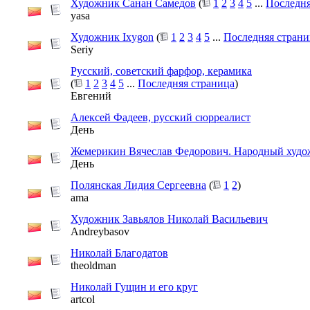
Художник Санан Самедов
(
1
2
3
4
5
...
Последня
yasa
Художник Ixygon
(
1
2
3
4
5
...
Последняя страни
Seriy
Русский, советский фарфор, керамика
(
1
2
3
4
5
...
Последняя страница
)
Евгений
Алексей Фадеев, русский сюрреалист
День
Жемерикин Вячеслав Федорович. Народный худо
День
Полянская Лидия Сергеевна
(
1
2
)
ama
Художник Завьялов Николай Васильевич
Andreybasov
Николай Благодатов
theoldman
Николай Гущин и его круг
artcol