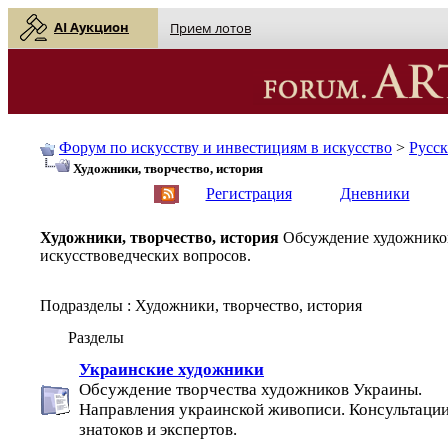
AI Аукцион
Прием лотов
Форум по искусству и инвестициям в искусство
>
Русс
Художники, творчество, история
English
| Русский
Регистрация
Дневники
Художники, творчество, история
Обсуждение художников
искусствоведческих вопросов.
Подразделы
: Художники, творчество, история
Разделы
Украинские художники
Обсуждение творчества художников Украины.
Направления украинской живописи. Консультаци
знатоков и экспертов.