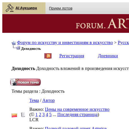
AI Аукцион
Прием лотов
Форум по искусству и инвестициям в искусство
>
Русс
Доходность
English
| Русский
Регистрация
Дневники
Доходность
Доходность вложений в произведения искусств
Темы раздела
: Доходность
Тема
/
Автор
Важно:
Цены на современное искусство
(
1
2
3
4
5
...
Последняя страница
)
LCR
Важно:
Полный годовой отчет Artprice