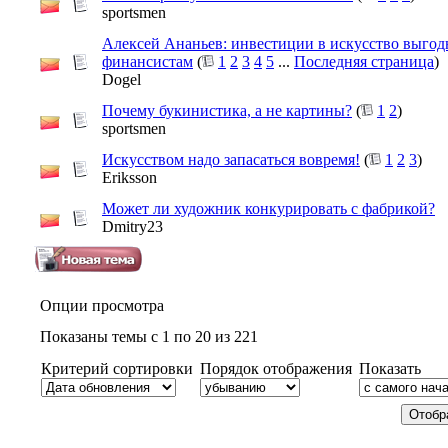
sportsmen
Алексей Ананьев: инвестиции в искусство выгод
финансистам
(
1
2
3
4
5
...
Последняя страница
)
Dogel
Почему букинистика, а не картины?
(
1
2
)
sportsmen
Искусством надо запасаться вовремя!
(
1
2
3
)
Eriksson
Может ли художник конкурировать с фабрикой?
Dmitry23
Опции просмотра
Показаны темы с 1 по 20 из 221
Критерий сортировки
Порядок отображения
Показать