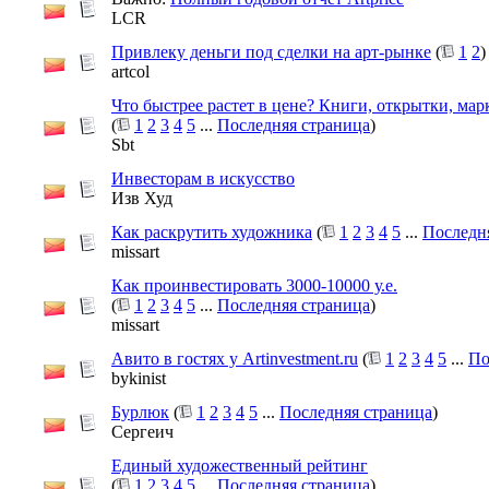
LCR
Привлеку деньги под сделки на арт-рынке
(
1
2
)
artcol
Что быстрее растет в цене? Книги, открытки, ма
(
1
2
3
4
5
...
Последняя страница
)
Sbt
Инвесторам в искусство
Изв Худ
Как раскрутить художника
(
1
2
3
4
5
...
Последн
missart
Как проинвестировать 3000-10000 у.е.
(
1
2
3
4
5
...
Последняя страница
)
missart
Авито в гостях у Artinvestment.ru
(
1
2
3
4
5
...
По
bykinist
Бурлюк
(
1
2
3
4
5
...
Последняя страница
)
Сергеич
Единый художественный рейтинг
(
1
2
3
4
5
...
Последняя страница
)