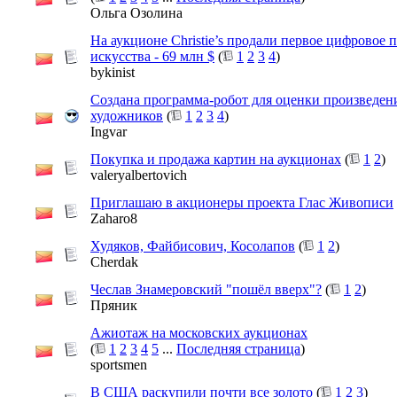
Ольга Озолина
На аукционе Christie’s продали первое цифровое 
искусства - 69 млн $
(
1
2
3
4
)
bykinist
Создана программа-робот для оценки произведе
художников
(
1
2
3
4
)
Ingvar
Покупка и продажа картин на аукционах
(
1
2
)
valeryalbertovich
Приглашаю в акционеры проекта Глас Живописи
Zaharo8
Худяков, Файбисович, Косолапов
(
1
2
)
Cherdak
Чеслав Знамеровский "пошёл вверх"?
(
1
2
)
Пряник
Ажиотаж на московских аукционах
(
1
2
3
4
5
...
Последняя страница
)
sportsmen
В США раскупили почти все золото
(
1
2
3
)