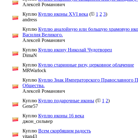
Алексей Романович
Куплю
Куплю иконы ХVI века
(
1
2
3
)
andress
Куплю
Куплю аналойную или большую храмовую ико
Василия Великого.
Алексей Романович
Куплю
Куплю икону Николай Чудотворец
DimaN
Куплю
Куплю старинные ризу, церковное облачение
MRWarlock
Куплю
Куплю Знак Императорского Православного П
Общества.
Алексей Романович
Куплю
Куплю подарочные иконы
(
1
2
)
Gene57
Куплю
Куплю иконы 16 века
джон_сильвер
Куплю
Всем скорбящим радость
vitan43