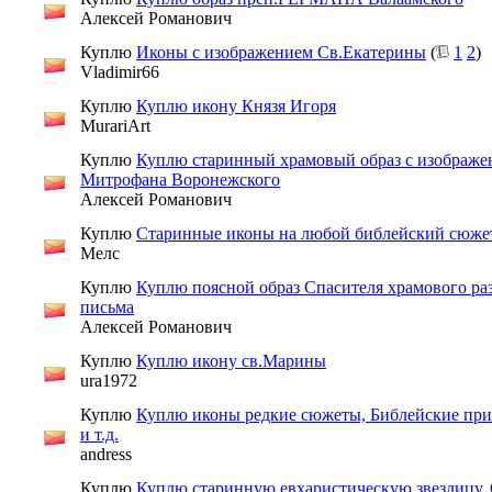
Алексей Романович
Куплю
Иконы с изображением Св.Екатерины
(
1
2
)
Vladimir66
Куплю
Куплю икону Князя Игоря
MurariArt
Куплю
Куплю старинный храмовый образ с изображе
Митрофана Воронежского
Алексей Романович
Куплю
Старинные иконы на любой библейский сюже
Мелс
Куплю
Куплю поясной образ Спасителя храмового ра
письма
Алексей Романович
Куплю
Куплю икону св.Марины
ura1972
Куплю
Куплю иконы редкие сюжеты, Библейские при
и т.д.
andress
Куплю
Куплю старинную евхаристическую звездицу. 