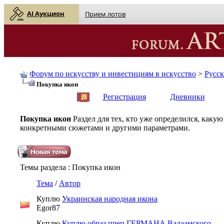
AI Аукцион
Прием лотов
Форум по искусству и инвестициям в искусство
>
Русс
Покупка икон
English
| Русский
Регистрация
Дневники
Покупка икон
Раздел для тех, кто уже определился, каку
конкретными сюжетами и другими параметрами.
Темы раздела
: Покупка икон
Тема
/
Автор
Куплю
Украинская народная икона
Egor87
Куплю
Куплю образ преп.ГЕРМАНА Валаамского