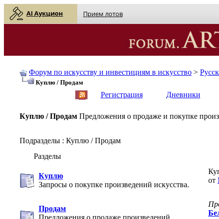
AI Аукцион
Прием лотов
Форум по искусству и инвестициям в искусство
>
Русс
Куплю / Продам
English
| Русский
Регистрация
Дневники
Куплю / Продам
Предложения о продаже и покупке произ
Подразделы
: Куплю / Продам
Разделы
Ку
Куплю
от
Запросы о покупке произведений искусства.
Пр
Продам
Бе
Предложения о продаже произведений