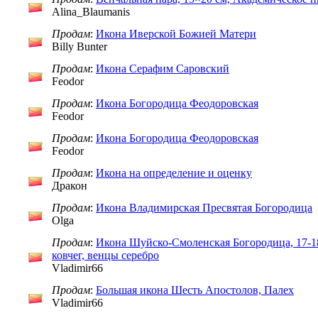
Alina_Blaumanis
Продам
:
Икона Иверской Божией Матери
Billy Bunter
Продам
:
Икона Серафим Саровский
Feodor
Продам
:
Икона Богородица Феодоровская
Feodor
Продам
:
Икона Богородица Феодоровская
Feodor
Продам
:
Икона на определение и оценку
Дракон
Продам
:
Икона Владимирская Пресвятая Богородица
Olga
Продам
:
Икона Шуйско-Смоленская Богородица, 17-18
ковчег, венцы серебро
Vladimir66
Продам
:
Большая икона Шесть Апостолов, Палех
Vladimir66