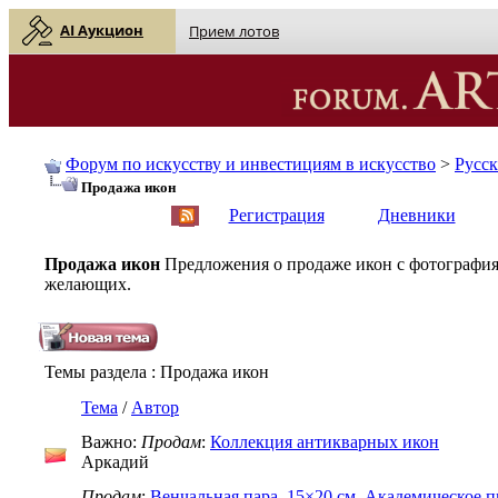
AI Аукцион
Прием лотов
Форум по искусству и инвестициям в искусство
>
Русс
Продажа икон
English
| Русский
Регистрация
Дневники
Продажа икон
Предложения о продаже икон с фотография
желающих.
Темы раздела
: Продажа икон
Тема
/
Автор
Важно:
Продам
:
Коллекция антикварных икон
Аркадий
Продам
:
Венчальная пара, 15×20 см, Академическое п