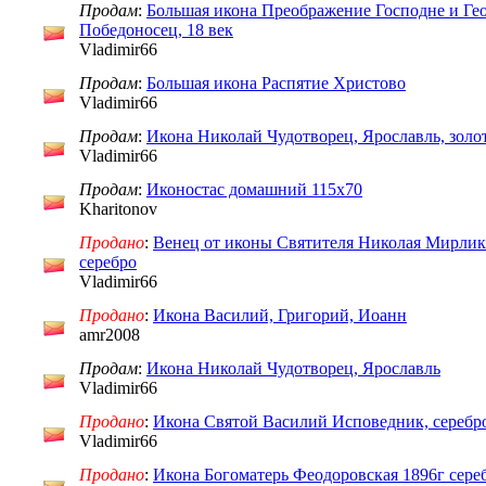
Продам
:
Большая икона Преображение Господне и Ге
Победоносец, 18 век
Vladimir66
Продам
:
Большая икона Распятие Христово
Vladimir66
Продам
:
Икона Николай Чудотворец, Ярославль, золот
Vladimir66
Продам
:
Иконостас домашний 115х70
Kharitonov
Продано
:
Венец от иконы Святителя Николая Мирлики
серебро
Vladimir66
Продано
:
Икона Василий, Григорий, Иоанн
amr2008
Продам
:
Икона Николай Чудотворец, Ярославль
Vladimir66
Продано
:
Икона Святой Василий Исповедник, серебро
Vladimir66
Продано
:
Икона Богоматерь Феодоровская 1896г сере