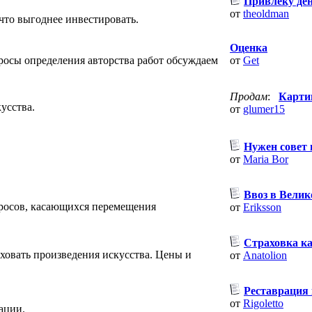
Привлеку ден
от
theoldman
что выгоднее инвестировать.
Оценка
опросы определения авторства работ обсуждаем
от
Get
Продам
:
Карти
усства.
от
glumer15
Нужен совет 
от
Maria Bor
.
Ввоз в Вели
росов, касающихся перемещения
от
Eriksson
Страховка ка
раховать произведения искусства. Цены и
от
Anatolion
Реставрация
от
Rigoletto
ации.