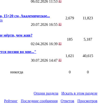
06.02.2026
11:53
, 15×20 см, Академическое...
2,679
11,823
is
20.07.2026
16:55
е мёртв, чем жив?
185
5,187
02.04.2026
16:39
тся поэзия во мне..."
1,621
40,615
30.07.2026
14:47
никогда
0
0
Опции раздела
Искать в этом разделе
Рейтинг
Последние сообщения
Ответов
Просмотров