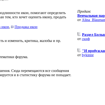
Продам
:
подлинности икон, помогают определить
Венчальная пара
н тем, кто хочет оценить икону, продать
от
Alina_Blauman
 икон
,
Продажа икон
Раздел Больш
от
скиф
ть и изменить, критика, жалобы и пр.
"И пробуждае
от
bykinist
 тематики форума.
ошения. Сюда перемещаются все сообщения
рируется и в статистику форума не попадает.