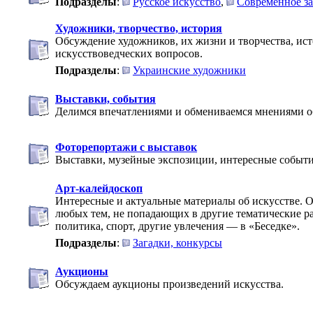
Подразделы
:
Русское искусство
,
Современное за
Художники, творчество, история
Обсуждение художников, их жизни и творчества, ис
искусствоведческих вопросов.
Подразделы
:
Украинские художники
Выставки, события
Делимся впечатлениями и обмениваемся мнениями об
Фоторепортажи с выставок
Выставки, музейные экспозиции, интересные событи
Арт-калейдоскоп
Интересные и актуальные материалы об искусстве. 
любых тем, не попадающих в другие тематические ра
политика, спорт, другие увлечения — в «Беседке».
Подразделы
:
Загадки, конкурсы
Аукционы
Обсуждаем аукционы произведений искусства.