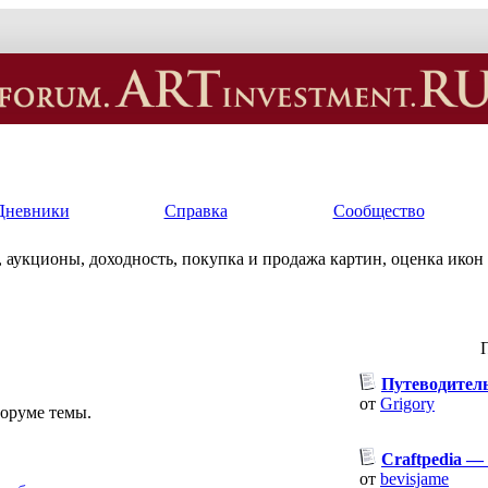
Дневники
Справка
Сообщество
 аукционы, доходность, покупка и продажа картин, оценка икон
Путеводител
от
Grigory
оруме темы.
Craftpedia —
от
bevisjame