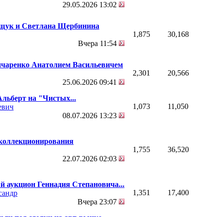
29.05.2026
13:02
щук и Светлана Щербинина
1,875
30,168
Вчера
11:54
ончаренко Анатолием Васильевичем
2,301
20,566
25.06.2026
09:41
льберт на "Чистых...
1,073
11,050
евич
08.07.2026
13:23
 коллекционирования
1,755
36,520
22.07.2026
02:03
 аукцион Геннадия Степановича...
1,351
17,400
сандр
Вчера
23:07