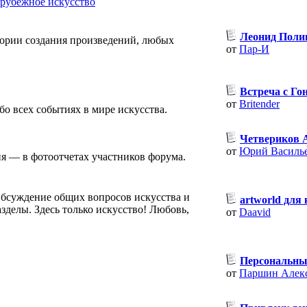
рубежное искусство
Леонид Поли
тории создания произведений, любых
от
Пар-И
Встреча с Г
от
Britender
о всех событиях в мире искусства.
Четвериков А
от
Юрий Василь
я — в фотоотчетах участников форума.
Обсуждение общих вопросов искусства и
artworld для
зделы. Здесь только искусство! Любовь,
от
Daavid
Персональный
от
Паршин Алек