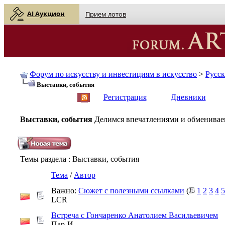
AI Аукцион
Прием лотов
Форум по искусству и инвестициям в искусство
>
Русс
Выставки, события
English
| Русский
Регистрация
Дневники
Выставки, события
Делимся впечатлениями и обмениваем
Темы раздела
: Выставки, события
Тема
/
Автор
Важно:
Сюжет с полезными ссылками
(
1
2
3
4
5
LCR
Встреча с Гончаренко Анатолием Васильевичем
Пар-И