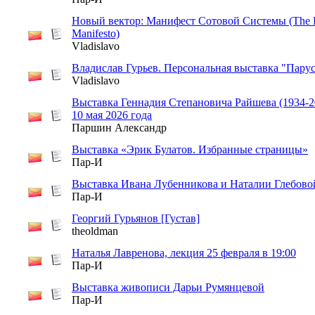
Новый вектор: Манифест Сотовой Системы (The
Manifesto)
Vladislavo
Владислав Гурьев. Персональная выставка "Пару
Vladislavo
Выставка Геннадия Степановича Райшева (1934-20
10 мая 2026 года
Паршин Александр
Выставка «Эрик Булатов. Избранные страницы»
Пар-И
Выставка Ивана Лубенникова и Наталии Глебово
Пар-И
Георгий Гурьянов [Густав]
theoldman
Наталья Лавренова, лекция 25 февраля в 19:00
Пар-И
Выставка живописи Дарьи Румянцевой
Пар-И