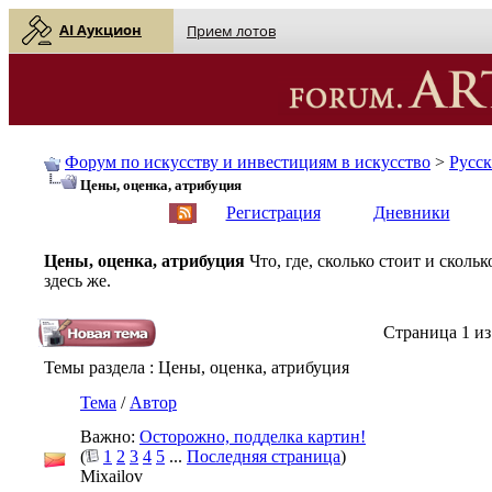
AI Аукцион
Прием лотов
Форум по искусству и инвестициям в искусство
>
Русс
Цены, оценка, атрибуция
English
| Русский
Регистрация
Дневники
Цены, оценка, атрибуция
Что, где, сколько стоит и скол
здесь же.
Страница 1 из
Темы раздела
: Цены, оценка, атрибуция
Тема
/
Автор
Важно:
Осторожно, подделка картин!
(
1
2
3
4
5
...
Последняя страница
)
Mixailov