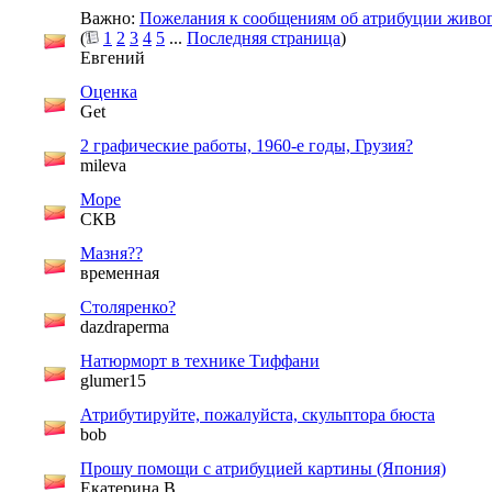
Важно:
Пожелания к сообщениям об атрибуции живо
(
1
2
3
4
5
...
Последняя страница
)
Евгений
Оценка
Get
2 графические работы, 1960-е годы, Грузия?
mileva
Море
СКВ
Мазня??
временная
Столяренко?
dazdraperma
Натюрморт в технике Тиффани
glumer15
Атрибутируйте, пожалуйста, скульптора бюста
bob
Прошу помощи с атрибуцией картины (Япония)
Екатерина В