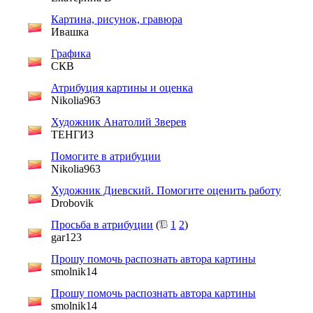
Картина, рисунок, гравюра
Ивашка
Графика
СКВ
Атрибуция картины и оценка
Nikolia963
Художник Анатолий Зверев
ТЕНГИЗ
Помогите в атрибуции
Nikolia963
Художник Диевский. Помогите оценить работу
Drobovik
Просьба в атрибуции
(
1
2
)
gar123
Прошу помочь распознать автора картины
smolnik14
Прошу помочь распознать автора картины
smolnik14