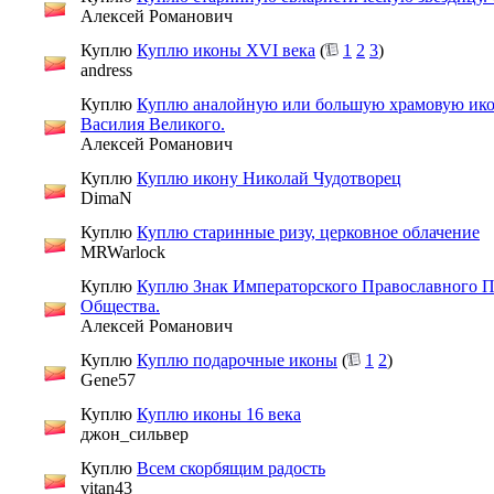
Алексей Романович
Куплю
Куплю иконы ХVI века
(
1
2
3
)
andress
Куплю
Куплю аналойную или большую храмовую ико
Василия Великого.
Алексей Романович
Куплю
Куплю икону Николай Чудотворец
DimaN
Куплю
Куплю старинные ризу, церковное облачение
MRWarlock
Куплю
Куплю Знак Императорского Православного П
Общества.
Алексей Романович
Куплю
Куплю подарочные иконы
(
1
2
)
Gene57
Куплю
Куплю иконы 16 века
джон_сильвер
Куплю
Всем скорбящим радость
vitan43