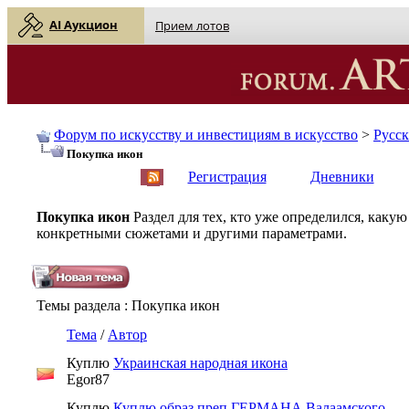
AI Аукцион
Прием лотов
Форум по искусству и инвестициям в искусство
>
Русс
Покупка икон
English
| Русский
Регистрация
Дневники
Покупка икон
Раздел для тех, кто уже определился, каку
конкретными сюжетами и другими параметрами.
Темы раздела
: Покупка икон
Тема
/
Автор
Куплю
Украинская народная икона
Egor87
Куплю
Куплю образ преп.ГЕРМАНА Валаамского