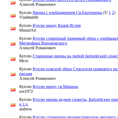
Алексей Романович
Куплю
Иконы с изображением Св.Екатерины
(
1
2
)
Vladimir66
Куплю
Куплю икону Князя Игоря
MurariArt
Куплю
Куплю старинный храмовый образ с изображе
Митрофана Воронежского
Алексей Романович
Куплю
Старинные иконы на любой библейский сюже
Мелс
Куплю
Куплю поясной образ Спасителя храмового ра
письма
Алексей Романович
Куплю
Куплю икону св.Марины
ura1972
Куплю
Куплю иконы редкие сюжеты, Библейские при
и т.д.
andress
Куплю
Куплю старинную евхаристическую звездицу. 