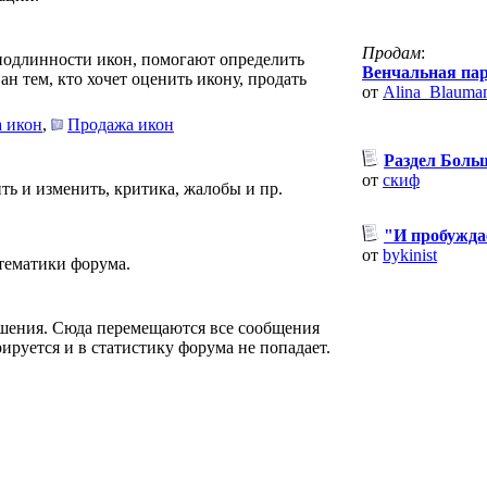
Продам
:
подлинности икон, помогают определить
Венчальная пара
н тем, кто хочет оценить икону, продать
от
Alina_Blauman
 икон
,
Продажа икон
Раздел Боль
от
скиф
ть и изменить, критика, жалобы и пр.
"И пробуждае
от
bykinist
 тематики форума.
ошения. Сюда перемещаются все сообщения
рируется и в статистику форума не попадает.