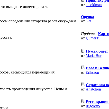
Привлеку ден
от
theoldman
что выгоднее инвестировать.
Оценка
опросы определения авторства работ обсуждаем
от
Get
Продам
:
Карти
усства.
от
glumer15
Нужен совет
от
Maria Bor
.
Ввоз в Вели
росов, касающихся перемещения
от
Eriksson
Страховка к
раховать произведения искусства. Цены и
от
Anatolion
Реставрация
от
Rigoletto
ации.