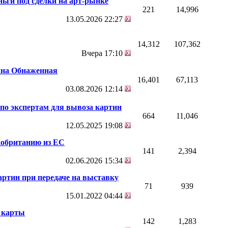
ьги под сделки на арт-рынке
221
14,996
13.05.2026
22:27
14,312
107,362
Вчера
17:10
на Обнаженная
16,401
67,113
03.08.2026
12:14
 по экспертам для вывоза картин
664
11,046
12.05.2025
19:08
кобританию из ЕС
141
2,394
02.06.2026
15:34
артин при передаче на выставку
71
939
15.01.2022
04:44
 карты
142
1,283