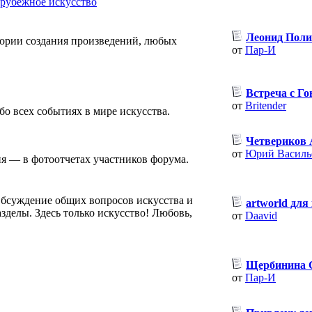
рубежное искусство
Леонид Пол
тории создания произведений, любых
от
Пар-И
Встреча с Г
от
Britender
о всех событиях в мире искусства.
Четвериков 
от
Юрий Василь
я — в фотоотчетах участников форума.
Обсуждение общих вопросов искусства и
artworld дл
зделы. Здесь только искусство! Любовь,
от
Daavid
Щербинина С.
от
Пар-И