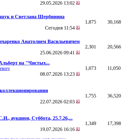
29.05.2026
13:02
ищук и Светлана Щербинина
1,875
30,168
Сегодня
11:54
ончаренко Анатолием Васильевичем
2,301
20,566
25.06.2026
09:41
Альберт на "Чистых...
1,073
11,050
евич
08.07.2026
13:23
я коллекционирования
1,755
36,520
22.07.2026
02:03
И., аукцион, Суббота, 25.7.26,...
1,349
17,398
19.07.2026
16:16