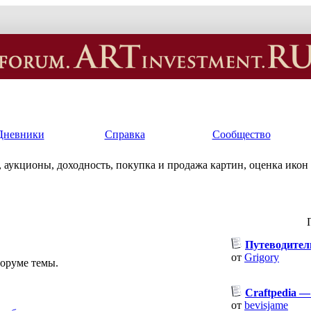
Дневники
Справка
Сообщество
 аукционы, доходность, покупка и продажа картин, оценка икон
Путеводител
от
Grigory
оруме темы.
Craftpedia —
от
bevisjame